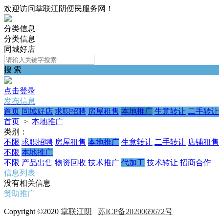
欢迎访问掌联江阴便民服务网！
分类信息
分类信息
同城好店
搜 索
点击登录
发布信息
首页
同城好店
求职招聘
房屋租售
本地推广
生意转让
二手转让
首页
>
本地推广
类别：
不限
求职招聘
房屋租售
本地推广
生意转让
二手转让
店铺租售
不限
本地推广
不限
产品出售
物资回收
技术推广
代加工
技术转让
招商合作
信息列表
没有相关信息
赞助推广
Copyright ©2020
掌联江阴
苏ICP备2020069672号