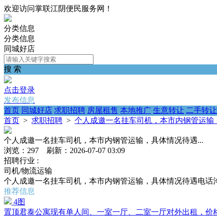
欢迎访问掌联江阴便民服务网！
分类信息
分类信息
同城好店
搜 索
点击登录
发布信息
首页
同城好店
求职招聘
房屋租售
本地推广
生意转让
二手转让
首页
>
求职招聘
>
个人成邀一名挂车司机，本市内钢管运输，
个人成邀一名挂车司机，本市内钢管运输，具体情况待遇...
浏览：297 刷新：2026-07-07 03:09
招聘行业 :
司机/物流运输
个人成邀一名挂车司机，本市内钢管运输，具体情况待遇电话
推荐信息
4图
置顶
君泰公寓现有单人间、一室一厅、二室一厅对外出租，价格500