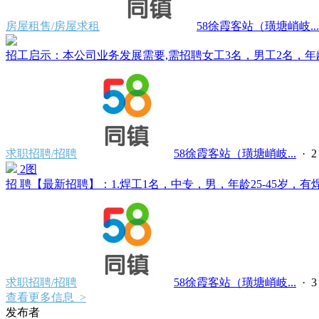
房屋租售/房屋求租
58徐霞客站（璜塘峭岐...
招工启示：本公司业务发展需要,需招聘女工3名，男工2名，年龄 25
求职招聘/招聘
58徐霞客站（璜塘峭岐...
·
2图
招 聘【最新招聘】：1.焊工1名，中专，男，年龄25-45岁，有焊
求职招聘/招聘
58徐霞客站（璜塘峭岐...
·
查看更多信息 >
发布者