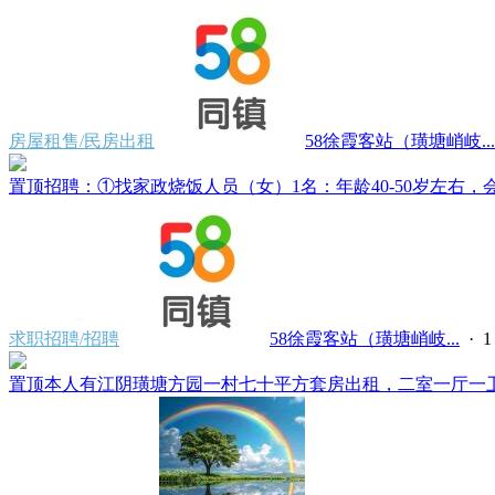
房屋租售/民房出租
58徐霞客站（璜塘峭岐...
置顶
招聘：①找家政烧饭人员（女）1名：年龄40-50岁左右，会
求职招聘/招聘
58徐霞客站（璜塘峭岐...
·
置顶
本人有江阴璜塘方园一村七十平方套房出租，二室一厅一卫一