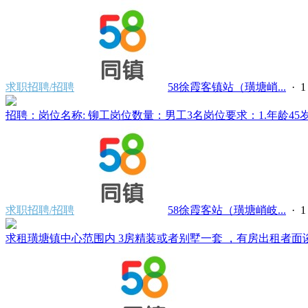
求职招聘/招聘
58徐霞客镇站（璜塘峭...
·
招聘：岗位名称: 铆工岗位数量：男工3名岗位要求：1.年龄45岁
求职招聘/招聘
58徐霞客站（璜塘峭岐...
·
求租璜塘镇中心范围内 3房精装或者别墅一套 ，有房出租者面谈。电