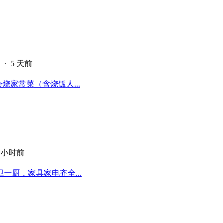
·
5 天前
烧家常菜（含烧饭人...
1 小时前
厨，家具家电齐全...