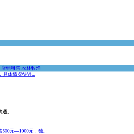
店铺租售
农林牧渔
具体情况待遇...
沟通。
元—1000元，独...