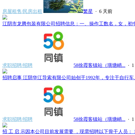
房屋租售/民房出租
繁星
·
6 天前
江阴市龙腾包装有限公司招聘信息：一、操作工数名，女，初中文化，
求职招聘/招聘
58徐霞客镇站（璜塘峭...
·
招聘启事 江阴华江导索有限公司始创于1992年，专注于自行车、
求职招聘/招聘
58徐霞客镇站（璜塘峭...
·
招 工 启 示因本公司目前发展需要 ，现需招聘以下骨干人员： 1、