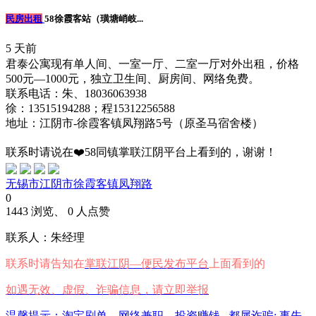
民房出租
58徐霞客站（璜塘峭岐...
5 天前
君泰公寓现有单人间、一室一厅、二室一厅对外出租，价格
500元—1000元，独立卫生间、厨房间、网络免费。
联系电话：朱、18036063938
徐：13515194288；程15312256588
地址：江阴市-徐霞客镇凤翔路5号（原圣马宿舍楼）
联系时请说在❤️58同镇掌联江阴平台上看到的，谢谢！
无锡市江阴市徐霞客镇凤翔路
0
1443 浏览、 0 人点赞
联系人：朱经理
联系时请告知在
掌联江阴—便民发布平台
上面看到的
如遇无效、虚假、诈骗信息，请立即举报
温馨提示：淘宝刷单、网络兼职、投资赚钱...都属诈骗; 事先