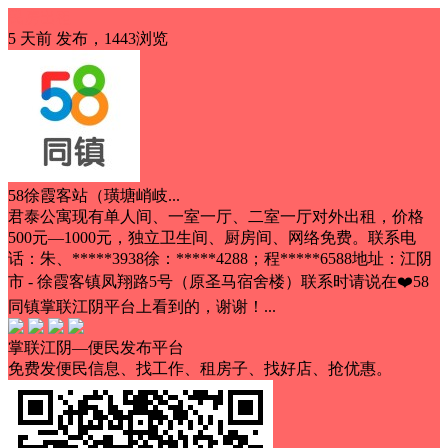
民房出租
5 天前
发布，1443浏览
58徐霞客站（璜塘峭岐...
君泰公寓现有单人间、一室一厅、二室一厅对外出租，价格
500元—1000元，独立卫生间、厨房间、网络免费。联系电
话：朱、*****3938徐：*****4288；程*****6588地址：江阴
市 - 徐霞客镇凤翔路5号（原圣马宿舍楼）联系时请说在❤️58
同镇掌联江阴平台上看到的，谢谢！...
掌联江阴—便民发布平台
免费发便民信息、找工作、租房子、找好店、抢优惠。