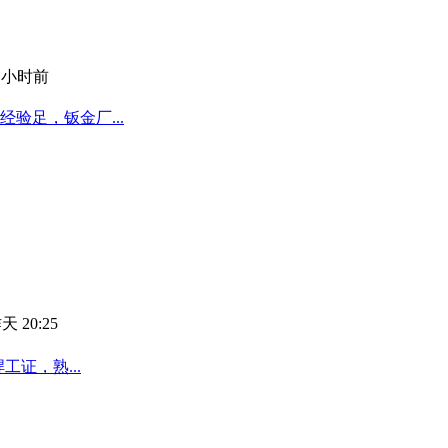
1 小时前
验足，钣金厂...
天 20:25
工证，熟...