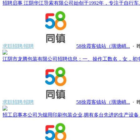
招聘启事 江阴华江导索有限公司始创于1992年，专注于自行车、
求职招聘/招聘
58徐霞客镇站（璜塘峭...
·
昨
江阴市龙腾包装有限公司招聘信息：一、操作工数名，女，初中文化，
求职招聘/招聘
58徐霞客镇站（璜塘峭...
·
昨
招工启事本公司为烟用印刷包装企业,拥有多台先进的生产设备，