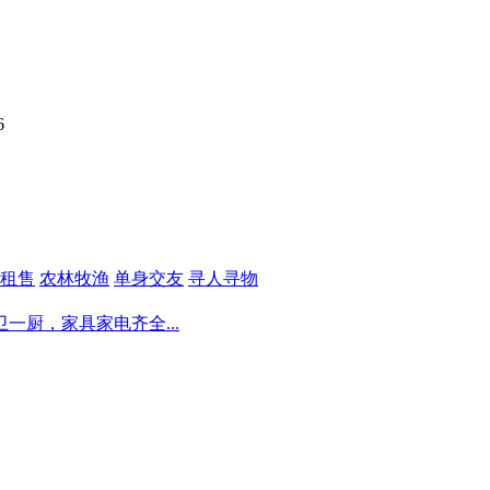
6
租售
农林牧渔
单身交友
寻人寻物
厨，家具家电齐全...