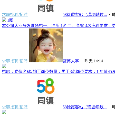
求职招聘/招聘
58徐霞客站（璜塘峭岐...
·
昨
1图
本公司因业务发展急招一、冲压 1名 二、弯管 4名应聘要求：男、
求职招聘/招聘
蓝博人事
·
昨天 14:14
招聘：岗位名称: 铆工岗位数量：男工3名岗位要求：1.年龄45岁
求职招聘/招聘
58徐霞客站（璜塘峭岐...
·
昨