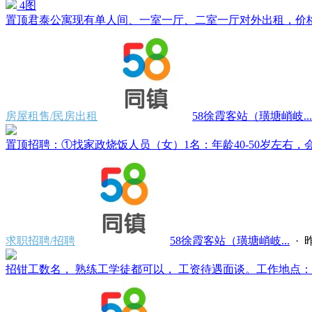
4图
置顶
君泰公寓现有单人间、一室一厅、二室一厅对外出租，价格500
房屋租售/民房出租
58徐霞客站（璜塘峭岐...
置顶
招聘：①找家政烧饭人员（女）1名：年龄40-50岁左右，会
求职招聘/招聘
58徐霞客站（璜塘峭岐...
·
昨
招钳工数名， 熟练工学徒都可以， 工资待遇面谈。工作地点：江阴