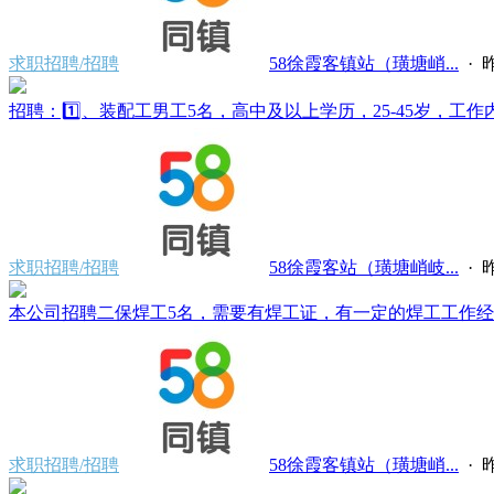
求职招聘/招聘
58徐霞客镇站（璜塘峭...
·
昨
招聘：1️⃣、装配工男工5名，高中及以上学历，25-45岁，工作内容
求职招聘/招聘
58徐霞客站（璜塘峭岐...
·
昨
本公司招聘二保焊工5名，需要有焊工证，有一定的焊工工作经验
求职招聘/招聘
58徐霞客镇站（璜塘峭...
·
昨