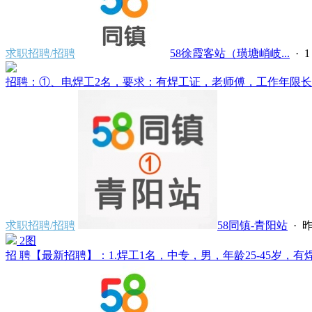
求职招聘/招聘
58徐霞客站（璜塘峭岐...
·
招聘：①、电焊工2名，要求：有焊工证，老师傅，工作年限长经
求职招聘/招聘
58同镇-青阳站
·
昨
2图
招 聘【最新招聘】：1.焊工1名，中专，男，年龄25-45岁，有焊