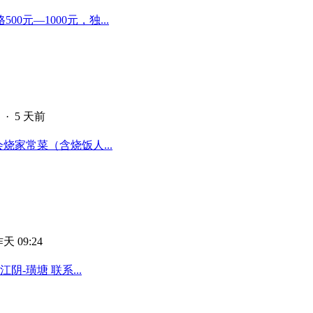
元—1000元，独...
·
5 天前
烧家常菜（含烧饭人...
天 09:24
-璜塘 联系...