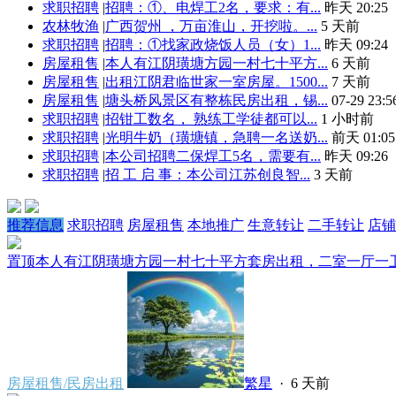
求职招聘
|
招聘：①、电焊工2名，要求：有...
昨天 20:25
农林牧渔
|
广西贺州 ，万亩淮山，开挖啦。...
5 天前
求职招聘
|
招聘：①找家政烧饭人员（女）1...
昨天 09:24
房屋租售
|
本人有江阴璜塘方园一村七十平方...
6 天前
房屋租售
|
出租江阴君临世家一室房屋。1500...
7 天前
房屋租售
|
塘头桥风景区有整栋民房出租，锡...
07-29 23:5
求职招聘
|
招钳工数名， 熟练工学徒都可以...
1 小时前
求职招聘
|
光明牛奶（璜塘镇，急聘一名送奶...
前天 01:05
求职招聘
|
本公司招聘二保焊工5名，需要有...
昨天 09:26
求职招聘
|
招 工 启 事：本公司江苏创良智...
3 天前
推荐信息
求职招聘
房屋租售
本地推广
生意转让
二手转让
店铺
置顶
本人有江阴璜塘方园一村七十平方套房出租，二室一厅一卫一
房屋租售/民房出租
繁星
·
6 天前