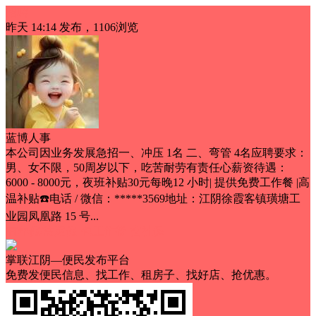
招聘
昨天 14:14
发布，1106浏览
蓝博人事
本公司因业务发展急招一、冲压 1名 二、弯管 4名应聘要求：
男、女不限，50周岁以下，吃苦耐劳有责任心薪资待遇：
6000 - 8000元，夜班补贴30元每晚12 小时| 提供免费工作餐 |高
温补贴☎️电话 / 微信：*****3569地址：江阴徐霞客镇璜塘工
业园凤凰路 15 号...
有年假/法定假
包工作餐
交社保
掌联江阴—便民发布平台
免费发便民信息、找工作、租房子、找好店、抢优惠。