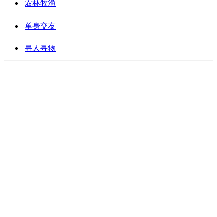
农林牧渔
单身交友
寻人寻物