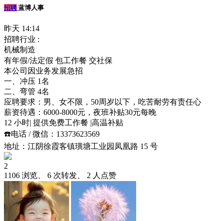
招聘
蓝博人事
昨天 14:14
招聘行业 :
机械制造
有年假/法定假
包工作餐
交社保
本公司因业务发展急招
一、冲压 1名
二、弯管 4名
应聘要求：男、女不限，50周岁以下，吃苦耐劳有责任心
薪资待遇：6000-8000元，夜班补贴30元每晚
12 小时| 提供免费工作餐 |高温补贴
☎️电话 / 微信：13373623569
地址：江阴徐霞客镇璜塘工业园凤凰路 15 号
2
1106 浏览、 6 次转发、 2 人点赞