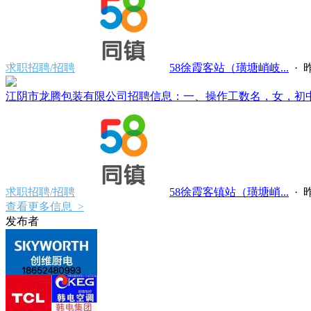
求职招聘/招聘
58徐霞客站（璜塘峭岐...
·
昨
江阴市龙腾包装有限公司招聘信息：一、操作工数名，女，初中文化，
求职招聘/招聘
58徐霞客镇站（璜塘峭...
·
昨
查看更多信息 >
发布者