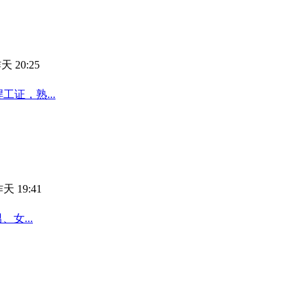
天 20:25
工证，熟...
天 19:41
女...