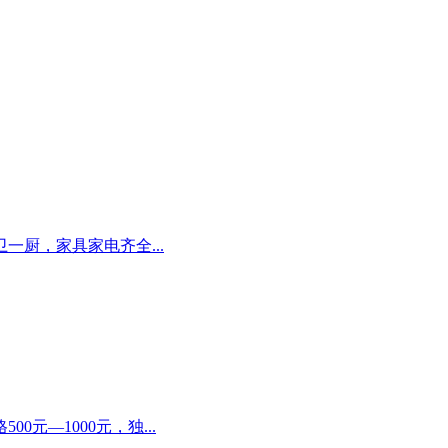
厨，家具家电齐全...
元—1000元，独...