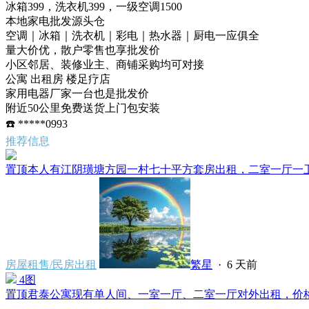
冰箱399，洗衣机399，一级空调1500
本地家电批发源头仓
空调｜冰箱｜洗衣机｜彩电｜热水器｜厨电一应俱全
量大价优，散户零售也享批发价
小区邻居、装修业主、商铺采购均可对接
公寓 出租房 楼足疗店
家用电器厂家一台也是批发价
附近50公里免费送货上门包安装
☎️ *****0993
推荐信息
置顶
本人有江阴璜塘方园一村七十平方套房出租，二室一厅一卫一
房屋租售/民房出租
繁星
·
6 天前
4图
置顶
君泰公寓现有单人间、一室一厅、二室一厅对外出租，价格500