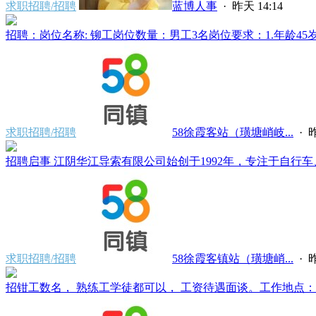
求职招聘/招聘
蓝博人事
·
昨天 14:14
招聘：岗位名称: 铆工岗位数量：男工3名岗位要求：1.年龄45岁
求职招聘/招聘
58徐霞客站（璜塘峭岐...
·
昨
招聘启事 江阴华江导索有限公司始创于1992年，专注于自行车、
求职招聘/招聘
58徐霞客镇站（璜塘峭...
·
昨
招钳工数名， 熟练工学徒都可以， 工资待遇面谈。工作地点：江阴