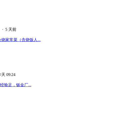
·
5 天前
烧家常菜（含烧饭人...
天 09:24
验足，钣金厂...