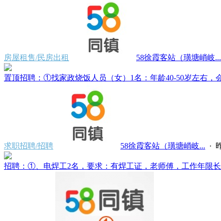
房屋租售/民房出租
58徐霞客站（璜塘峭岐...
置顶
招聘：①找家政烧饭人员（女）1名：年龄40-50岁左右，会
求职招聘/招聘
58徐霞客站（璜塘峭岐...
·
昨
招聘：①、电焊工2名，要求：有焊工证，老师傅，工作年限长经