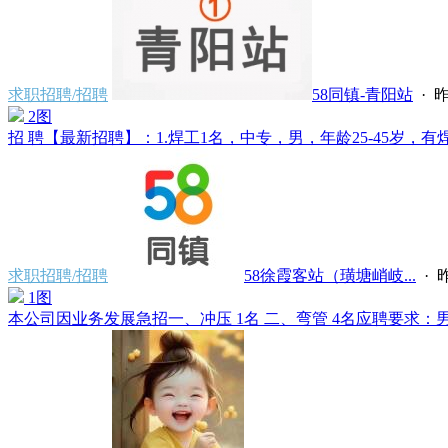
求职招聘/招聘
58同镇-青阳站
·
昨
2图
招 聘【最新招聘】：1.焊工1名，中专，男，年龄25-45岁，有焊
求职招聘/招聘
58徐霞客站（璜塘峭岐...
·
昨
1图
本公司因业务发展急招一、冲压 1名 二、弯管 4名应聘要求：男、