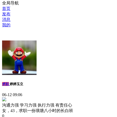
全局导航
首页
发布
消息
我的
求职
婷婷玉立
06-12 09:06
沟通力强
学习力强
执行力强
有责任心
女，43，求职一份璜塘八小时的长白班
0