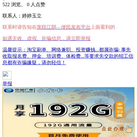
522 浏览、 0 人点赞
联系人：婷婷玉立
联系时请告知在
掌联江阴—便民发布平台
上面看到的
如遇无效、虚假、诈骗信息，请立即举报
温馨提示：淘宝刷单、网络兼职、投资赚钱...都属诈骗; 事先
收取报名费、押金、培训费、体检费...等要求先交款的招工信
息都有诈骗嫌疑，请勿轻信！
举报