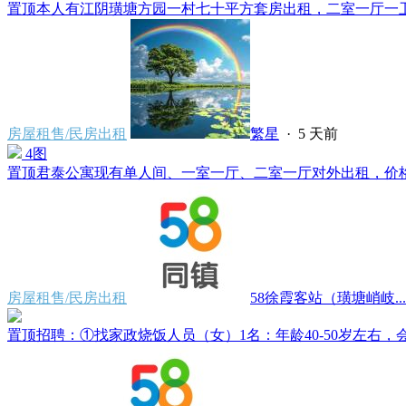
置顶
本人有江阴璜塘方园一村七十平方套房出租，二室一厅一卫一
房屋租售/民房出租
繁星
·
5 天前
4图
置顶
君泰公寓现有单人间、一室一厅、二室一厅对外出租，价格500
房屋租售/民房出租
58徐霞客站（璜塘峭岐...
置顶
招聘：①找家政烧饭人员（女）1名：年龄40-50岁左右，会