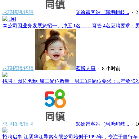
求职招聘/招聘
58徐霞客站（璜塘峭岐...
·
1图
本公司因业务发展急招一、冲压 1名 二、弯管 4名应聘要求：男、
求职招聘/招聘
蓝博人事
·
8 小时前
招聘：岗位名称: 铆工岗位数量：男工3名岗位要求：1.年龄45岁
求职招聘/招聘
58徐霞客站（璜塘峭岐...
·
招聘启事 江阴华江导索有限公司始创于1992年，专注于自行车、