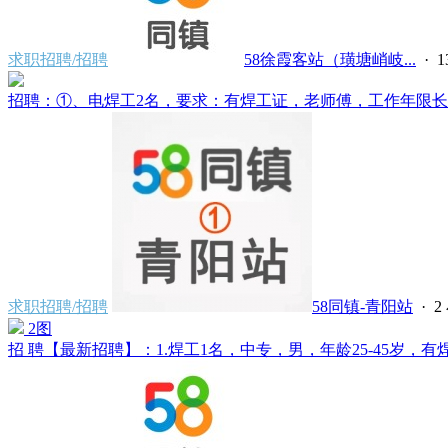
求职招聘/招聘
58徐霞客站（璜塘峭岐...
·
招聘：①、电焊工2名，要求：有焊工证，老师傅，工作年限长经
求职招聘/招聘
58同镇-青阳站
·
2
2图
招 聘【最新招聘】：1.焊工1名，中专，男，年龄25-45岁，有焊