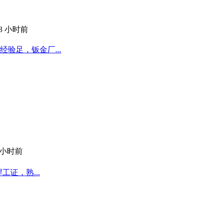
13 小时前
验足，钣金厂...
 小时前
工证，熟...