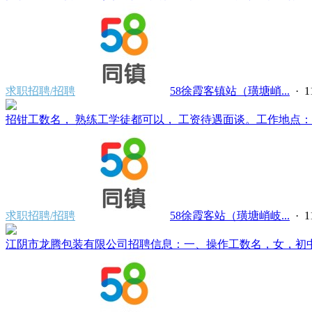
求职招聘/招聘
58徐霞客镇站（璜塘峭...
·
招钳工数名， 熟练工学徒都可以， 工资待遇面谈。工作地点：江阴
求职招聘/招聘
58徐霞客站（璜塘峭岐...
·
江阴市龙腾包装有限公司招聘信息：一、操作工数名，女，初中文化，