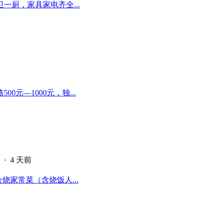
厨，家具家电齐全...
元—1000元，独...
·
4 天前
烧家常菜（含烧饭人...