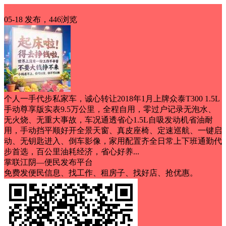
出售
05-18 发布，446浏览
个人一手代步私家车，诚心转让2018年1月上牌众泰T300 1.5L
手动尊享版实表9.5万公里，全程自用，零过户记录无泡水、
无火烧、无重大事故，车况通透省心1.5L自吸发动机省油耐
用，手动挡平顺好开全景天窗、真皮座椅、定速巡航、一键启
动、无钥匙进入、倒车影像，家用配置齐全日常上下班通勤代
步首选，百公里油耗经济，省心好养...
掌联江阴—便民发布平台
免费发便民信息、找工作、租房子、找好店、抢优惠。