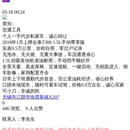
出售
05-18 00:24
类别 :
交通工具
个人一手代步私家车，诚心转让
2018年1月上牌众泰T300 1.5L手动尊享版
实表9.5万公里，全程自用，零过户记录
无泡水、无火烧、无重大事故，车况通透省心
1.5L自吸发动机省油耐用，手动挡平顺好开
全景天窗、真皮座椅、定速巡航、一键启动、无钥匙进入、倒
车影像，家用配置齐全
日常上下班通勤代步首选，百公里油耗经济，省心好养
江阴本地现车，随时可看车试驾，价格0.9万左右，诚心买家
可小刀，非诚勿扰
无锡市江阴市徐霞客镇X207
0
446 浏览、 0 人点赞
联系人：李先生
联系时请告知在
掌联江阴—便民发布平台
上面看到的