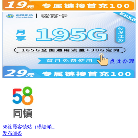
58徐霞客镇站（璜塘峭...
发布88条