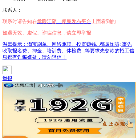
联系人：
联系时请告知在
掌联江阴—便民发布平台
上面看到的
如遇无效、虚假、诈骗信息，请立即举报
温馨提示：淘宝刷单、网络兼职、投资赚钱...都属诈骗; 事先
收取报名费、押金、培训费、体检费...等要求先交款的招工信
息都有诈骗嫌疑，请勿轻信！
举报