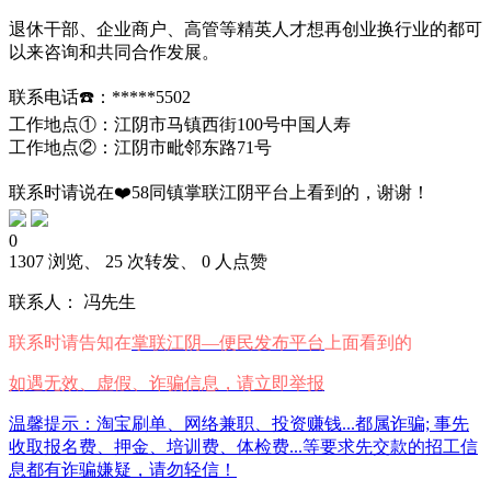
退休干部、企业商户、高管等精英人才想再创业换行业的都可
以来咨询和共同合作发展。
联系电话☎️：*****5502
​工作地点①：江阴市马镇西街100号中国人寿
工作地点②：江阴市毗邻东路71号
联系时请说在❤️58同镇掌联江阴平台上看到的，谢谢！
0
1307 浏览、 25 次转发、 0 人点赞
联系人： 冯先生
联系时请告知在
掌联江阴—便民发布平台
上面看到的
如遇无效、虚假、诈骗信息，请立即举报
温馨提示：淘宝刷单、网络兼职、投资赚钱...都属诈骗; 事先
收取报名费、押金、培训费、体检费...等要求先交款的招工信
息都有诈骗嫌疑，请勿轻信！