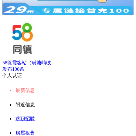
58徐霞客站（璜塘峭岐...
发布100条
个人认证
最新信息
附近信息
求职招聘
房屋租售