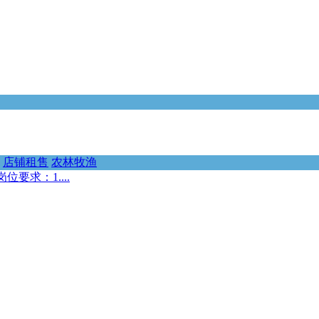
店铺租售
农林牧渔
要求：1....