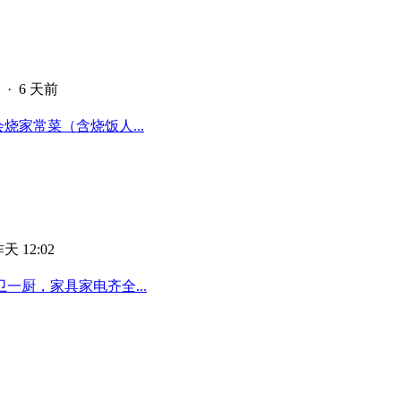
·
6 天前
烧家常菜（含烧饭人...
天 12:02
厨，家具家电齐全...