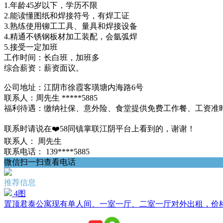
1.年龄45岁以下，学历不限
2.能读懂图纸和焊接符号，有焊工证
3.熟练使用铆工工具、量具和焊接设备
4.精通不锈钢板材加工装配，会氩弧焊
5.接受一定加班
工作时间：长白班，加班多
综合薪资：薪资面议。
公司地址：江阴市徐霞客璜塘内海路6号
联系人：周先生 *****5885
福利待遇：缴纳社保、意外险、食堂提供免费工作餐、工资准时
联系时请说在❤️58同镇掌联江阴平台上看到的，谢谢！
联系人：
周先生
联系电话：
139****5885
微信扫一扫查看电话
推荐信息
4图
置顶
君泰公寓现有单人间、一室一厅、二室一厅对外出租，价格500