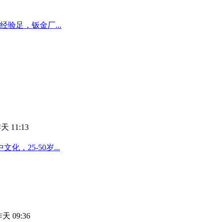
验足，钣金厂...
天 11:13
25-50岁...
天 09:36