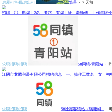
房屋租售/民房出租
繁星
·
7 天前
招聘：①、电焊工2名，要求：有焊工证，老师傅，工作年限长经
求职招聘/招聘
58同镇-青阳站
·
昨
江阴市龙腾包装有限公司招聘信息：一、操作工数名，女，初中文化，
求职招聘/招聘
58徐霞客镇站（璜塘峭...
·
昨