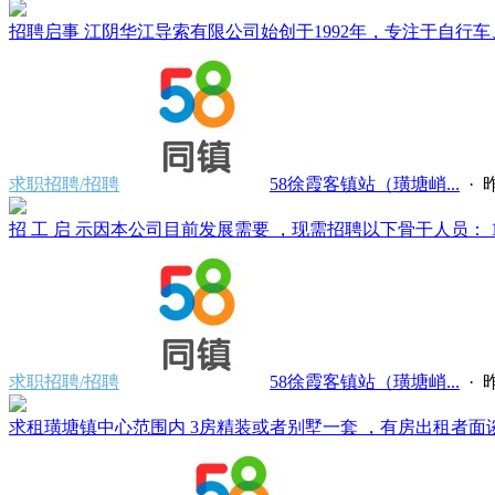
招聘启事 江阴华江导索有限公司始创于1992年，专注于自行车、
求职招聘/招聘
58徐霞客镇站（璜塘峭...
·
昨
招 工 启 示因本公司目前发展需要 ，现需招聘以下骨干人员： 1、
求职招聘/招聘
58徐霞客镇站（璜塘峭...
·
昨
求租璜塘镇中心范围内 3房精装或者别墅一套 ，有房出租者面谈。电