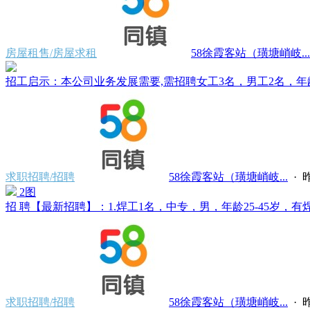
房屋租售/房屋求租
58徐霞客站（璜塘峭岐...
招工启示：本公司业务发展需要,需招聘女工3名，男工2名，年龄 25
求职招聘/招聘
58徐霞客站（璜塘峭岐...
·
昨
2图
招 聘【最新招聘】：1.焊工1名，中专，男，年龄25-45岁，有焊
求职招聘/招聘
58徐霞客站（璜塘峭岐...
·
昨