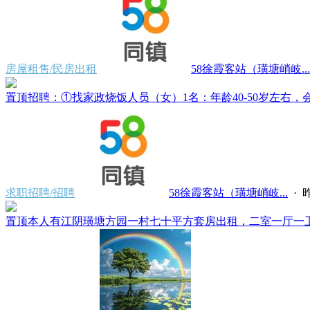
房屋租售/民房出租
58徐霞客站（璜塘峭岐...
置顶
招聘：①找家政烧饭人员（女）1名：年龄40-50岁左右，会
求职招聘/招聘
58徐霞客站（璜塘峭岐...
·
昨
置顶
本人有江阴璜塘方园一村七十平方套房出租，二室一厅一卫一