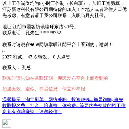
以上工作岗位均为8小时工作制（长白班），加班工资另算，
江苏新达科技有限公司期待你的加入！本地人或者常住人口优
先考虑。有意者请于我公司联系，入职当月交社保。
地址:江阴市霞客镇璜塘环东路3-1号。
联系电话：孔先生 *****8352
联系时请说在❤️58同镇掌联江阴平台上看到的，谢谢！
0
2027 浏览、 47 次转发、 0 人点赞
联系人： 孔总
联系时请告知在
掌联江阴—便民发布平台
上面看到的
如遇无效、虚假、诈骗信息，请立即举报
温馨提示：淘宝刷单、网络兼职、投资赚钱...都属诈骗; 事先
收取报名费、押金、培训费、体检费...等要求先交款的招工信
息都有诈骗嫌疑，请勿轻信！