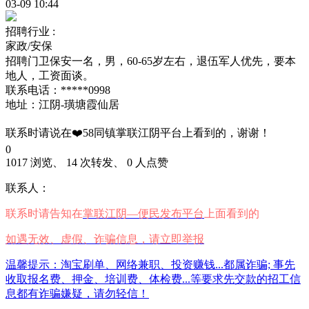
03-09 10:44
招聘行业 :
家政/安保
招聘门卫保安一名，男，60-65岁左右，退伍军人优先，要本
地人，工资面谈。
联系电话：*****0998
地址：江阴-璜塘霞仙居
联系时请说在❤️58同镇掌联江阴平台上看到的，谢谢！
0
1017 浏览、 14 次转发、 0 人点赞
联系人：
联系时请告知在
掌联江阴—便民发布平台
上面看到的
如遇无效、虚假、诈骗信息，请立即举报
温馨提示：淘宝刷单、网络兼职、投资赚钱...都属诈骗; 事先
收取报名费、押金、培训费、体检费...等要求先交款的招工信
息都有诈骗嫌疑，请勿轻信！