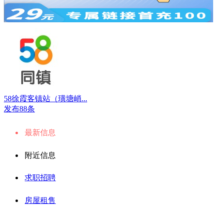
58徐霞客镇站（璜塘峭...
发布88条
最新信息
附近信息
求职招聘
房屋租售