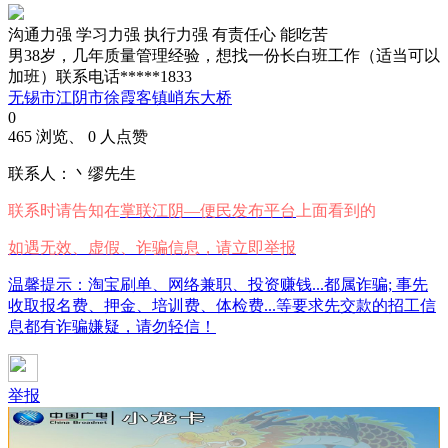
沟通力强
学习力强
执行力强
有责任心
能吃苦
男38岁，几年质量管理经验，想找一份长白班工作（适当可以
加班）联系电话*****1833
无锡市江阴市徐霞客镇峭东大桥
0
465 浏览、 0 人点赞
联系人：丶缪先生
联系时请告知在
掌联江阴—便民发布平台
上面看到的
如遇无效、虚假、诈骗信息，请立即举报
温馨提示：淘宝刷单、网络兼职、投资赚钱...都属诈骗; 事先
收取报名费、押金、培训费、体检费...等要求先交款的招工信
息都有诈骗嫌疑，请勿轻信！
举报