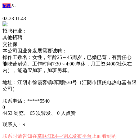
招聘
S .
02-23 11:43
招聘行业 :
其他招聘
交社保
本公司因业务发展需要诚聘：
操作工数名：女性，年龄25～45周岁，已婚已育，有责任心，
能吃苦耐劳。工作时间7:30～4:00,单休，月工资3400(社保在
内），能适应加班，加班另算。
地址：江阴市徐霞客镇峭璜路30号（江阴市恒炎电热电器有限
公司）
联系电话：*****5540
0
4453 浏览、 65 次转发、 0 人点赞
联系人：S .
联系时请告知在
掌联江阴—便民发布平台
上面看到的