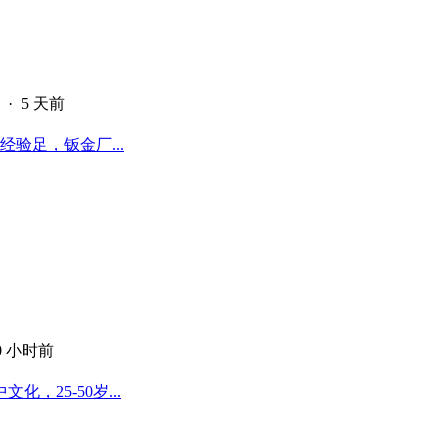
·
5 天前
验足，钣金厂...
0 小时前
25-50岁...