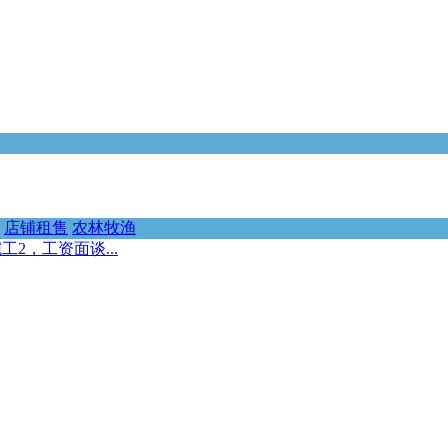
店铺租售
农林牧渔
2，工资面谈...