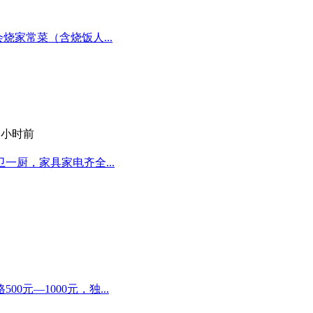
烧家常菜（含烧饭人...
9 小时前
厨，家具家电齐全...
元—1000元，独...