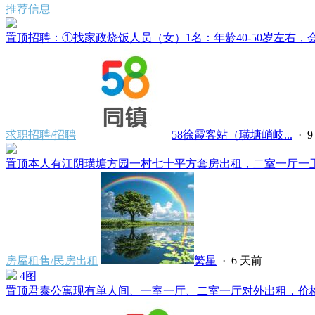
推荐信息
置顶
招聘：①找家政烧饭人员（女）1名：年龄40-50岁左右，会
求职招聘/招聘
58徐霞客站（璜塘峭岐...
·
置顶
本人有江阴璜塘方园一村七十平方套房出租，二室一厅一卫一
房屋租售/民房出租
繁星
·
6 天前
4图
置顶
君泰公寓现有单人间、一室一厅、二室一厅对外出租，价格500