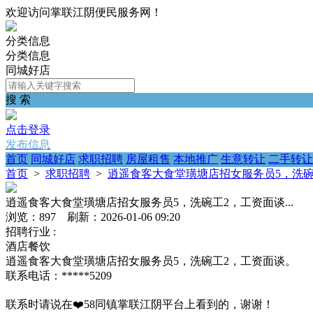
欢迎访问掌联江阴便民服务网！
分类信息
分类信息
同城好店
搜 索
点击登录
发布信息
首页
同城好店
求职招聘
房屋租售
本地推广
生意转让
二手转让
首页
>
求职招聘
>
逍遥食客大食堂璜塘店招女服务员5，洗碗工
逍遥食客大食堂璜塘店招女服务员5，洗碗工2，工资面谈...
浏览：897 刷新：2026-01-06 09:20
招聘行业 :
酒店餐饮
逍遥食客大食堂璜塘店招女服务员5，洗碗工2，工资面谈。
联系电话：*****5209
联系时请说在❤️58同镇掌联江阴平台上看到的，谢谢！