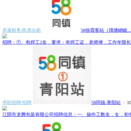
房屋租售/民房出租
58徐霞客站（璜塘峭岐...
招聘：①、电焊工2名，要求：有焊工证，老师傅，工作年限长经
求职招聘/招聘
58同镇-青阳站
·
1
江阴市龙腾包装有限公司招聘信息：一、操作工数名，女，初中文化，