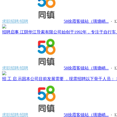
求职招聘/招聘
58徐霞客镇站（璜塘峭...
·
招聘启事 江阴华江导索有限公司始创于1992年，专注于自行车、
求职招聘/招聘
58徐霞客镇站（璜塘峭...
·
招 工 启 示因本公司目前发展需要 ，现需招聘以下骨干人员： 1、
求职招聘/招聘
58徐霞客镇站（璜塘峭...
·