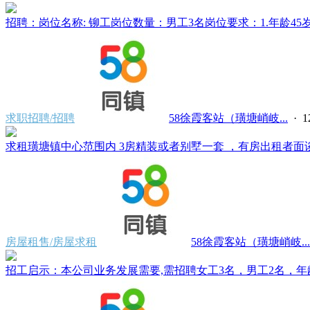
招聘：岗位名称: 铆工岗位数量：男工3名岗位要求：1.年龄45岁
求职招聘/招聘
58徐霞客站（璜塘峭岐...
·
求租璜塘镇中心范围内 3房精装或者别墅一套 ，有房出租者面谈。电
房屋租售/房屋求租
58徐霞客站（璜塘峭岐...
招工启示：本公司业务发展需要,需招聘女工3名，男工2名，年龄 25