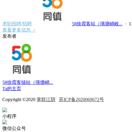
求职招聘/招聘
58徐霞客站（璜塘峭岐...
·
查看更多信息 >
发布者
58徐霞客镇站（璜塘峭...
Ta的主页
Copyright ©2020
掌联江阴
苏ICP备2020069672号
小程序
微信公众号