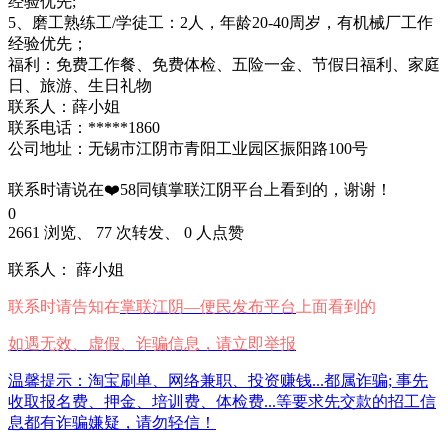
经验优先;
5、磨工熟练工/学徒工：2人，年龄20-40周岁，有机械厂工作
经验优先；
福利：免费工作餐、免费体检、五险一金、节假日福利、家庭
日、旅游、生日礼物
联系人：薛小姐
联系电话：*****1860
公司地址：无锡市江阴市青阳工业园区振阳路100号
联系时请说在❤️58同镇掌联江阴平台上看到的，谢谢！
0
2661 浏览、 77 次转发、 0 人点赞
联系人： 薛小姐
联系时请告知在
掌联江阴—便民发布平台
上面看到的
如遇无效、虚假、诈骗信息，请立即举报
温馨提示：淘宝刷单、网络兼职、投资赚钱...都属诈骗; 事先
收取报名费、押金、培训费、体检费...等要求先交款的招工信
息都有诈骗嫌疑，请勿轻信！