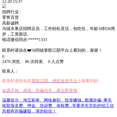
12-20 15:37
招聘行业 :
零售百货
高薪诚聘
马镇水果店招聘店员，工作轻松灵活，包吃住，年龄18到36周
岁，工资面议。
电话微信同步:*****1333
联系时请说在❤️58同镇掌联江阴平台上看到的，谢谢！
0
2476 浏览、 86 次转发、 0 人点赞
联系人：
联系时请告知在
掌联江阴—便民发布平台
上面看到的
如遇无效、虚假、诈骗信息，请立即举报
温馨提示：淘宝刷单、网络兼职、投资赚钱...都属诈骗; 事先
收取报名费、押金、培训费、体检费...等要求先交款的招工信
息都有诈骗嫌疑，请勿轻信！