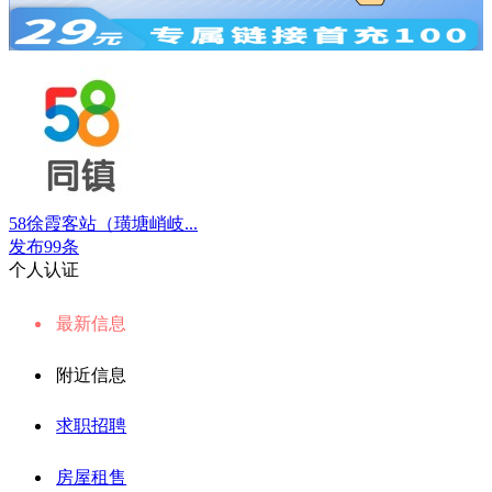
58徐霞客站（璜塘峭岐...
发布99条
个人认证
最新信息
附近信息
求职招聘
房屋租售