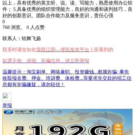
以上，具有优秀的英文听、说、读、写能力，熟悉使用办公软
件； 5.具备优秀的组织管理能力，良好的沟通和谈判技巧，良
好的创新意识、团队合作能力及服务意识，责任心强
0
768 浏览、 0 人点赞
联系人：轻舞飞扬
联系时请告知在
掌联江阴—便民发布平台
上面看到的
如遇无效、虚假、诈骗信息，请立即举报
温馨提示：淘宝刷单、网络兼职、投资赚钱...都属诈骗; 事先
收取报名费、押金、培训费、体检费...等要求先交款的招工信
息都有诈骗嫌疑，请勿轻信！
举报