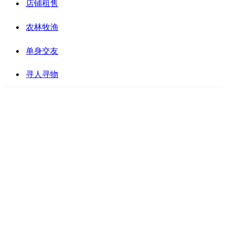
店铺租售
农林牧渔
单身交友
寻人寻物