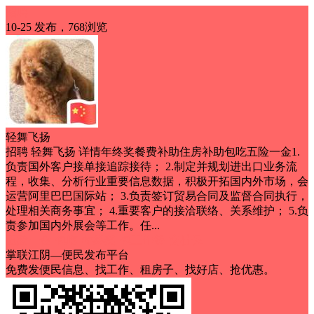
招聘
10-25 发布，768浏览
轻舞飞扬
招聘 轻舞飞扬 详情年终奖餐费补助住房补助包吃五险一金1.
负责国外客户接单接追踪接待； 2.制定并规划进出口业务流
程，收集、分析行业重要信息数据，积极开拓国内外市场，会
运营阿里巴巴国际站； 3.负责签订贸易合同及监督合同执行，
处理相关商务事宜； 4.重要客户的接洽联络、关系维护； 5.负
责参加国内外展会等工作。任...
五险一金
包吃
年终奖
包工作餐
交社保
掌联江阴—便民发布平台
免费发便民信息、找工作、租房子、找好店、抢优惠。