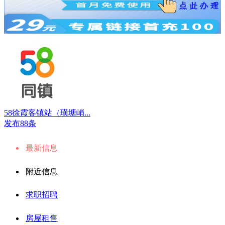
58徐霞客镇站（璜塘峭...
发布88条
最新信息
附近信息
求职招聘
房屋租售