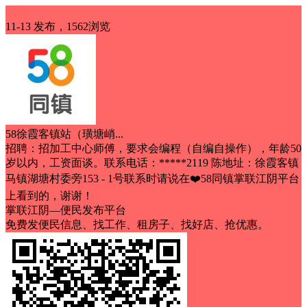
招聘
11-13 发布，1562浏览
58徐霞客镇站（璜塘峭...
招聘：招加工中心师傅，要求会编程（自编自操作），年龄50
岁以内，工资面谈。联系电话：*****2119 陈地址：徐霞客镇
马镇湖塘村委旁153 - 1号联系时请说在❤️58同镇掌联江阴平台
上看到的，谢谢！
掌联江阴—便民发布平台
免费发便民信息、找工作、租房子、找好店、抢优惠。