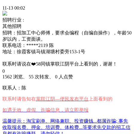
11-13 00:02
招聘行业 :
其他招聘
招聘：招加工中心师傅，要求会编程（自编自操作），年龄50
岁以内，工资面谈。
联系电话：*****2119 陈
地址：徐霞客镇马镇湖塘村委旁153-1号
联系时请说在❤️58同镇掌联江阴平台上看到的，谢谢！
0
1562 浏览、 55 次转发、 0 人点赞
联系人：陈
联系时请告知在
掌联江阴—便民发布平台
上面看到的
如遇无效、虚假、诈骗信息，请立即举报
温馨提示：淘宝刷单、网络兼职、投资赚钱...都属诈骗; 事先
收取报名费、押金、培训费、体检费...等要求先交款的招工信
息都有诈骗嫌疑，请勿轻信！