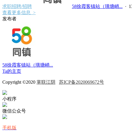
求职招聘/招聘
58徐霞客镇站（璜塘峭...
·
查看更多信息 >
发布者
58徐霞客镇站（璜塘峭...
Ta的主页
Copyright ©2020
掌联江阴
苏ICP备2020069672号
小程序
微信公众号
手机版