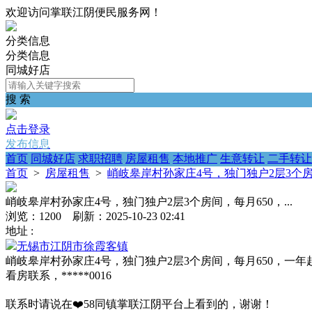
欢迎访问掌联江阴便民服务网！
分类信息
分类信息
同城好店
搜 索
点击登录
发布信息
首页
同城好店
求职招聘
房屋租售
本地推广
生意转让
二手转让
首页
>
房屋租售
>
峭岐皋岸村孙家庄4号，独门独户2层3个房间，
峭岐皋岸村孙家庄4号，独门独户2层3个房间，每月650，...
浏览：1200 刷新：2025-10-23 02:41
地址 :
无锡市江阴市徐霞客镇
峭岐皋岸村孙家庄4号，独门独户2层3个房间，每月650，一年
看房联系，*****0016
联系时请说在❤️58同镇掌联江阴平台上看到的，谢谢！