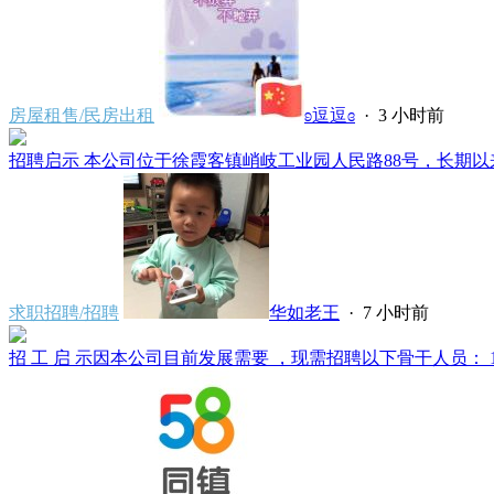
房屋租售/民房出租
ʚ逗逗ɞ
·
3 小时前
招聘启示 本公司位于徐霞客镇峭岐工业园人民路88号，长期以来
求职招聘/招聘
华如老王
·
7 小时前
招 工 启 示因本公司目前发展需要 ，现需招聘以下骨干人员： 1、