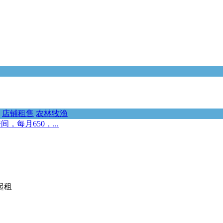
店铺租售
农林牧渔
每月650，...
起租