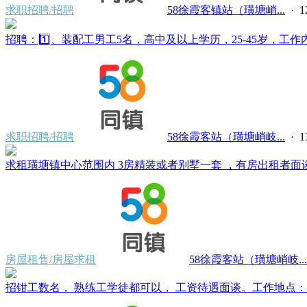
求职招聘/招聘
58徐霞客镇站（璜塘峭...
·
招聘：1️⃣、装配工男工5名，高中及以上学历，25-45岁，工作内容
求职招聘/招聘
58徐霞客站（璜塘峭岐...
·
求租璜塘镇中心范围内 3房精装或者别墅一套 ，有房出租者面谈。电
房屋租售/房屋求租
58徐霞客站（璜塘峭岐...
招钳工数名， 熟练工学徒都可以， 工资待遇面谈。工作地点：江阴