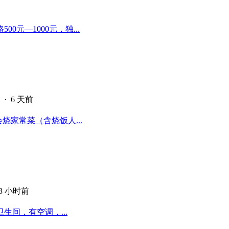
元—1000元，独...
·
6 天前
烧家常菜（含烧饭人...
13 小时前
间，有空调，...