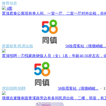
推荐信息
4图
置顶
君泰公寓现有单人间、一室一厅、二室一厅对外出租，价格500
房屋租售/民房出租
58徐霞客站（璜塘峭岐...
置顶
招聘：①找家政烧饭人员（女）1名：年龄40-50岁左右，会
求职招聘/招聘
58徐霞客站（璜塘峭岐...
·
璜塘吉麦隆南面青溪路旁边有多间民房出租，二楼，简装，有卫生