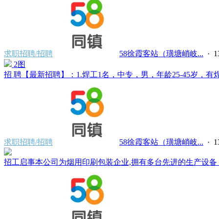
求职招聘/招聘
58徐霞客站（璜塘峭岐...
·
2图
招 聘【最新招聘】：1.焊工1名，中专，男，年龄25-45岁，有焊
求职招聘/招聘
58徐霞客站（璜塘峭岐...
·
招工启事本公司为烟用印刷包装企业,拥有多台先进的生产设备，