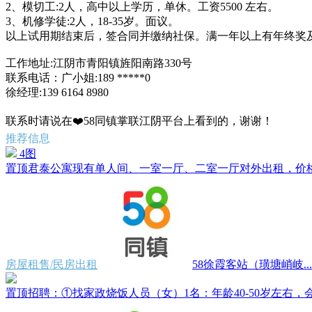
2、模切工:2人，高中以上学历，单休。工资5500 左右。
3、机修学徒:2人，18-35岁。面议。
以上试用期结束后，签合同并缴纳社保。满一年以上有年终奖
工作地址:江阴市青阳镇旌阳南路330号
联系电话：广小姐:189 *****0
徐经理:139 6164 8980
联系时请说在❤️58同镇掌联江阴平台上看到的，谢谢！
推荐信息
4图
置顶
君泰公寓现有单人间、一室一厅、二室一厅对外出租，价格500
房屋租售/民房出租
58徐霞客站（璜塘峭岐...
置顶
招聘：①找家政烧饭人员（女）1名：年龄40-50岁左右，会