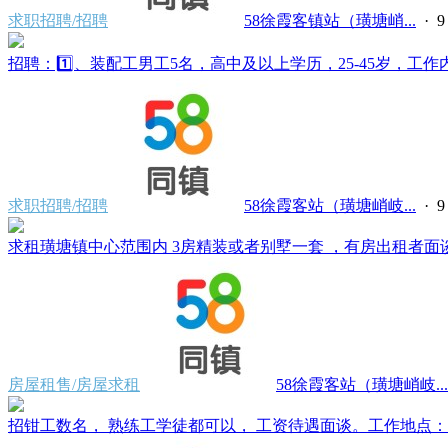
求职招聘/招聘
58徐霞客镇站（璜塘峭...
·
招聘：1️⃣、装配工男工5名，高中及以上学历，25-45岁，工作内容
求职招聘/招聘
58徐霞客站（璜塘峭岐...
·
求租璜塘镇中心范围内 3房精装或者别墅一套 ，有房出租者面谈。电
房屋租售/房屋求租
58徐霞客站（璜塘峭岐...
招钳工数名， 熟练工学徒都可以， 工资待遇面谈。工作地点：江阴