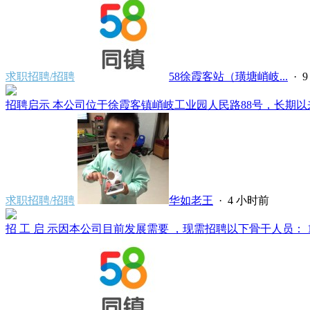
求职招聘/招聘
58徐霞客站（璜塘峭岐...
·
招聘启示 本公司位于徐霞客镇峭岐工业园人民路88号，长期以来
求职招聘/招聘
华如老王
·
4 小时前
招 工 启 示因本公司目前发展需要 ，现需招聘以下骨干人员： 1、