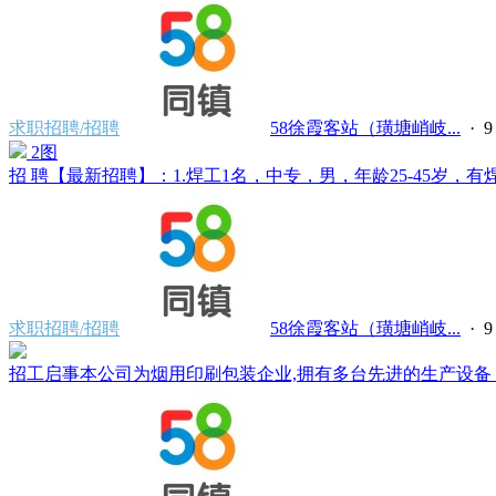
求职招聘/招聘
58徐霞客站（璜塘峭岐...
·
2图
招 聘【最新招聘】：1.焊工1名，中专，男，年龄25-45岁，有焊
求职招聘/招聘
58徐霞客站（璜塘峭岐...
·
招工启事本公司为烟用印刷包装企业,拥有多台先进的生产设备，