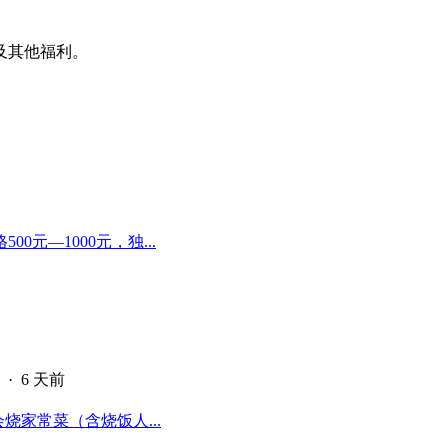
及其他福利。
元—1000元，独...
·
6 天前
烧家常菜（含烧饭人...