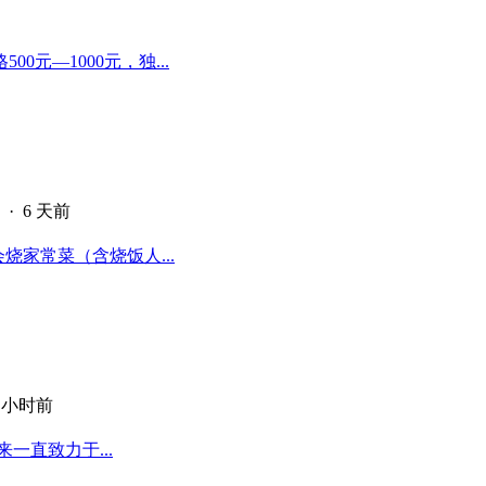
元—1000元，独...
·
6 天前
烧家常菜（含烧饭人...
9 小时前
一直致力于...