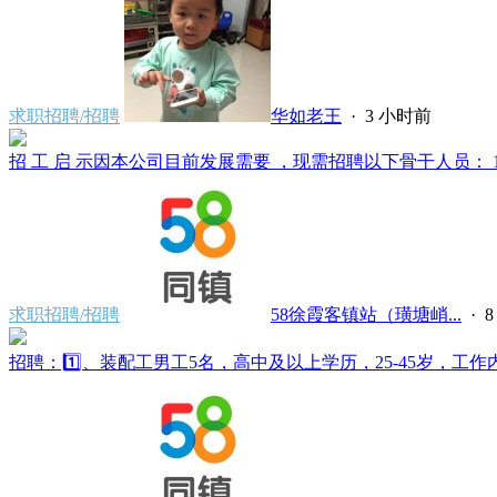
求职招聘/招聘
华如老王
·
3 小时前
招 工 启 示因本公司目前发展需要 ，现需招聘以下骨干人员： 1、
求职招聘/招聘
58徐霞客镇站（璜塘峭...
·
招聘：1️⃣、装配工男工5名，高中及以上学历，25-45岁，工作内容