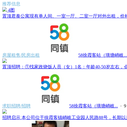
推荐信息
4图
置顶
君泰公寓现有单人间、一室一厅、二室一厅对外出租，价格500
房屋租售/民房出租
58徐霞客站（璜塘峭岐...
置顶
招聘：①找家政烧饭人员（女）1名：年龄40-50岁左右，会
求职招聘/招聘
58徐霞客站（璜塘峭岐...
·
招聘启示 本公司位于徐霞客镇峭岐工业园人民路88号，长期以来