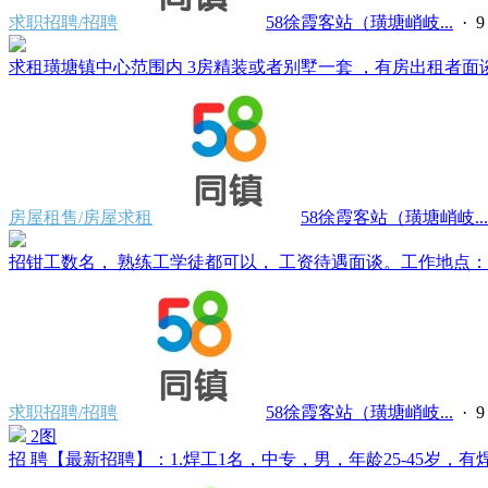
求职招聘/招聘
58徐霞客站（璜塘峭岐...
·
求租璜塘镇中心范围内 3房精装或者别墅一套 ，有房出租者面谈。电
房屋租售/房屋求租
58徐霞客站（璜塘峭岐...
招钳工数名， 熟练工学徒都可以， 工资待遇面谈。工作地点：江阴
求职招聘/招聘
58徐霞客站（璜塘峭岐...
·
2图
招 聘【最新招聘】：1.焊工1名，中专，男，年龄25-45岁，有焊