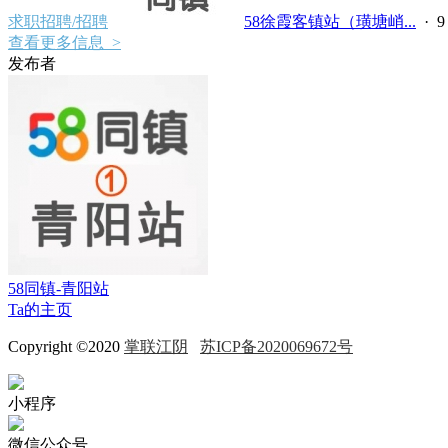
求职招聘/招聘
58徐霞客镇站（璜塘峭...
·
查看更多信息 >
发布者
58同镇-青阳站
Ta的主页
Copyright ©2020
掌联江阴
苏ICP备2020069672号
小程序
微信公众号