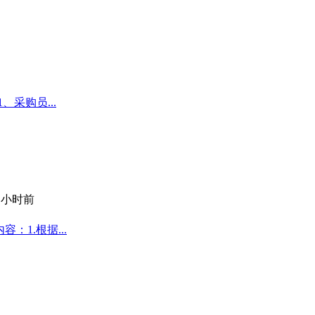
采购员...
8 小时前
：1.根据...