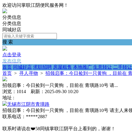
欢迎访问掌联江阴便民服务网！
分类信息
分类信息
同城好店
搜 索
点击登录
发布信息
首页
同城好店
求职招聘
房屋租售
本地推广
生意转让
二手转让
首页
>
寻人寻物
>
招领启事：今日捡到一只黄狗 ，目前在 青璜路
招领启事：今日捡到一只黄狗 ，目前在 青璜路10号 请...
浏览：1014 刷新：2025-09-30 10:20
地址 :
无锡市江阴市青璜路
招领启事：今日捡到一只黄狗 ，目前在 青璜路10号 请主人来
联系电话：*****2887
联系时请说在❤️58同镇掌联江阴平台上看到的，谢谢！