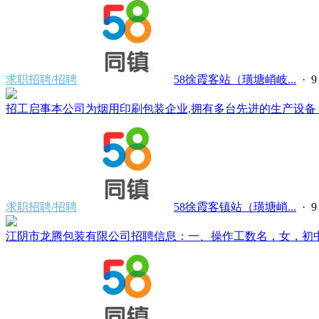
求职招聘/招聘
58徐霞客站（璜塘峭岐...
·
招工启事本公司为烟用印刷包装企业,拥有多台先进的生产设备，
求职招聘/招聘
58徐霞客镇站（璜塘峭...
·
江阴市龙腾包装有限公司招聘信息：一、操作工数名，女，初中文化，