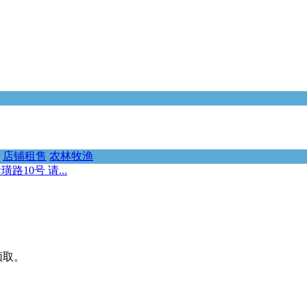
店铺租售
农林牧渔
10号 请...
领取。