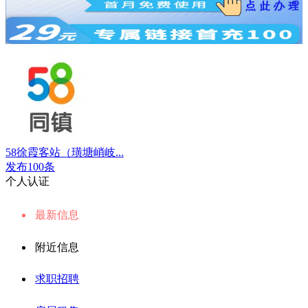
58徐霞客站（璜塘峭岐...
发布100条
个人认证
最新信息
附近信息
求职招聘