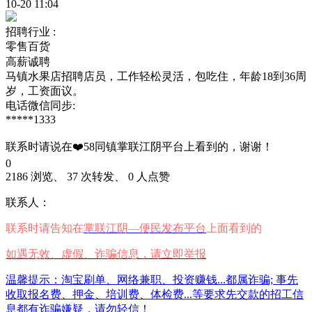
10-20 11:04
招聘行业 :
零售百货
高薪诚聘
马镇水果店招聘店员，工作轻松灵活，包吃住，年龄18到36周
岁，工资面议。
电话微信同步:
*****1333
联系时请说在❤️58同镇掌联江阴平台上看到的，谢谢！
0
2186 浏览、 37 次转发、 0 人点赞
联系人：
联系时请告知在
掌联江阴—便民发布平台
上面看到的
如遇无效、虚假、诈骗信息，请立即举报
温馨提示：淘宝刷单、网络兼职、投资赚钱...都属诈骗; 事先
收取报名费、押金、培训费、体检费...等要求先交款的招工信
息都有诈骗嫌疑，请勿轻信！