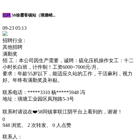
招聘
58徐霞客镇站（璜塘峭...
09-23 05:13
招聘行业 :
其他招聘
满勤奖
招 工：本公司因生产需要，诚聘：硫化压机操作女工：十二
小时长白班，计件制！工资6000~7000元/月。
要求：年龄55岁以下，能适应久站的工作，干活麻利，视力
好。年终有满勤奖及补贴。
联系电话：*****3310 杨*****5948 冯
地址：璜塘工业园区凤翔路5-3号
联系时请说在❤️58同镇掌联江阴平台上看到的，谢谢！
0
948 浏览、 2 次转发、 0 人点赞
联系人：