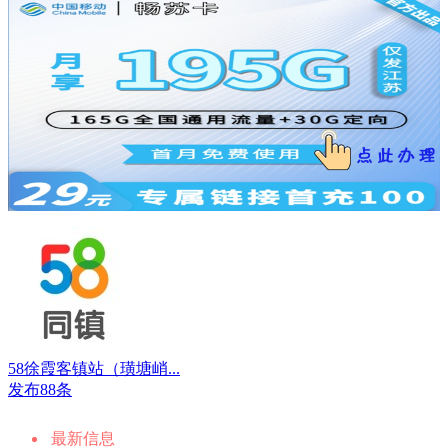
58徐霞客镇站（璜塘峭...
发布88条
最新信息