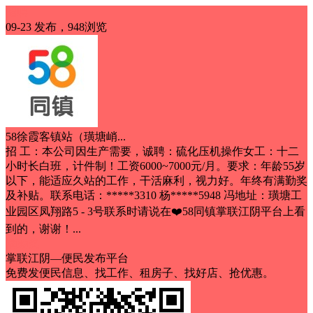
招聘
09-23 发布，948浏览
58徐霞客镇站（璜塘峭...
招 工：本公司因生产需要，诚聘：硫化压机操作女工：十二
小时长白班，计件制！工资6000~7000元/月。要求：年龄55岁
以下，能适应久站的工作，干活麻利，视力好。年终有满勤奖
及补贴。联系电话：*****3310 杨*****5948 冯地址：璜塘工
业园区凤翔路5 - 3号联系时请说在❤️58同镇掌联江阴平台上看
到的，谢谢！...
满勤奖
掌联江阴—便民发布平台
免费发便民信息、找工作、租房子、找好店、抢优惠。