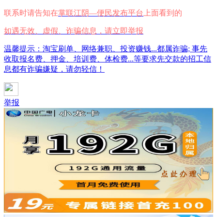
联系时请告知在
掌联江阴—便民发布平台
上面看到的
如遇无效、虚假、诈骗信息，请立即举报
温馨提示：淘宝刷单、网络兼职、投资赚钱...都属诈骗; 事先
收取报名费、押金、培训费、体检费...等要求先交款的招工信
息都有诈骗嫌疑，请勿轻信！
举报