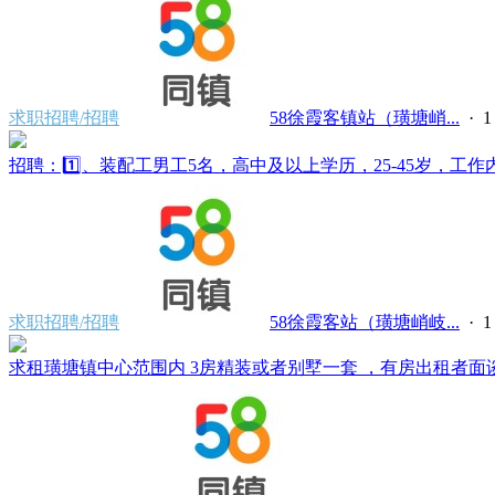
求职招聘/招聘
58徐霞客镇站（璜塘峭...
·
招聘：1️⃣、装配工男工5名，高中及以上学历，25-45岁，工作内容
求职招聘/招聘
58徐霞客站（璜塘峭岐...
·
求租璜塘镇中心范围内 3房精装或者别墅一套 ，有房出租者面谈。电