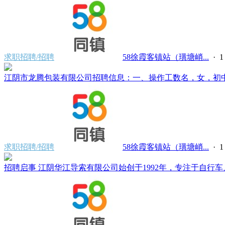
求职招聘/招聘
58徐霞客镇站（璜塘峭...
·
江阴市龙腾包装有限公司招聘信息：一、操作工数名，女，初中文化，
求职招聘/招聘
58徐霞客镇站（璜塘峭...
·
招聘启事 江阴华江导索有限公司始创于1992年，专注于自行车、