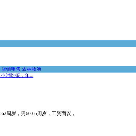
店铺租售
农林牧渔
时吃饭，年...
62周岁，男60-65周岁，工资面议，