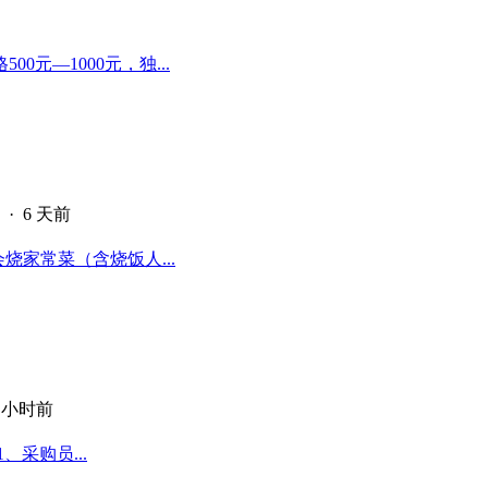
元—1000元，独...
·
6 天前
烧家常菜（含烧饭人...
1 小时前
采购员...