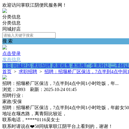
欢迎访问掌联江阴便民服务网！
分类信息
分类信息
同城好店
搜 索
点击登录
发布信息
首页
同城好店
求职招聘
房屋租售
本地推广
生意转让
二手转让
首页
>
求职招聘
>
招聘：招堰桥厂区保洁，7点半到4点中间1小
招聘：招堰桥厂区保洁，7点半到4点中间1小时吃饭，年...
浏览：2893 刷新：2025-10-24 01:45
招聘行业 :
家政/安保
招聘：招堰桥厂区保洁，7点半到4点中间1小时吃饭，年龄女50-
地址在堰杰路，离青阳比较近，
联系电话，*****0116吴女士
联系时请说在❤️58同镇掌联江阴平台上看到的，谢谢！