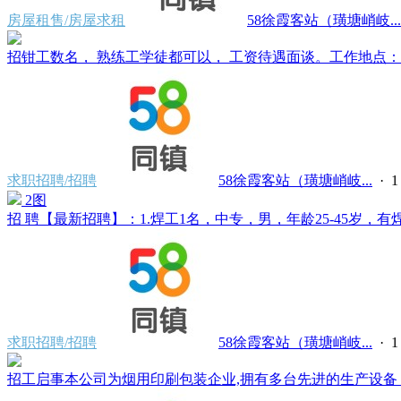
房屋租售/房屋求租
58徐霞客站（璜塘峭岐...
招钳工数名， 熟练工学徒都可以， 工资待遇面谈。工作地点：江阴
求职招聘/招聘
58徐霞客站（璜塘峭岐...
·
2图
招 聘【最新招聘】：1.焊工1名，中专，男，年龄25-45岁，有焊
求职招聘/招聘
58徐霞客站（璜塘峭岐...
·
招工启事本公司为烟用印刷包装企业,拥有多台先进的生产设备，