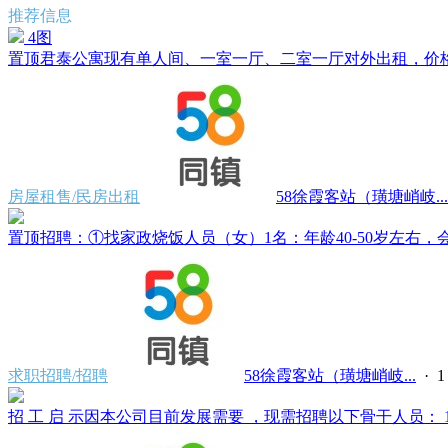
推荐信息
4图
置顶
君泰公寓现有单人间、一室一厅、二室一厅对外出租，价格500
房屋租售/民房出租
58徐霞客站（璜塘峭岐...
置顶
招聘：①找家政烧饭人员（女）1名：年龄40-50岁左右，会
求职招聘/招聘
58徐霞客站（璜塘峭岐...
·
招 工 启 示因本公司目前发展需要 ，现需招聘以下骨干人员： 1、