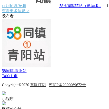
求职招聘/招聘
58徐霞客镇站（璜塘峭...
·
查看更多信息 >
发布者
58同镇-青阳站
Ta的主页
Copyright ©2020
掌联江阴
苏ICP备2020069672号
小程序
微信公众号