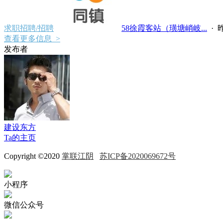
求职招聘/招聘
58徐霞客站（璜塘峭岐...
·
昨
查看更多信息 >
发布者
建设东方
Ta的主页
Copyright ©2020
掌联江阴
苏ICP备2020069672号
小程序
微信公众号