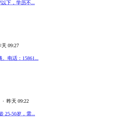
以下，学历不...
天 09:27
话：15861...
·
昨天 09:22
-50岁，需...