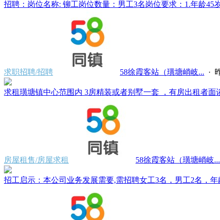
招聘：岗位名称: 铆工岗位数量：男工3名岗位要求：1.年龄45岁
求职招聘/招聘
58徐霞客站（璜塘峭岐...
·
昨
求租璜塘镇中心范围内 3房精装或者别墅一套 ，有房出租者面谈。电
房屋租售/房屋求租
58徐霞客站（璜塘峭岐...
招工启示：本公司业务发展需要,需招聘女工3名，男工2名，年龄 25