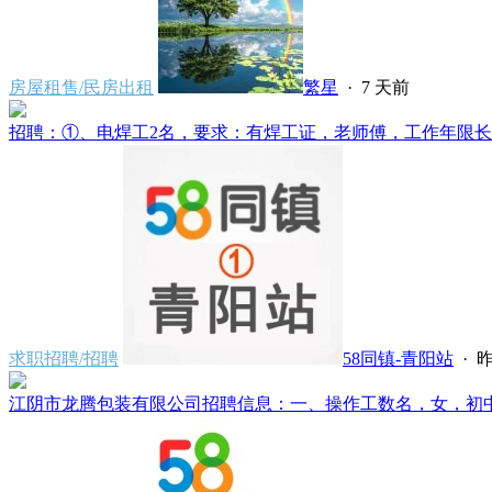
房屋租售/民房出租
繁星
·
7 天前
招聘：①、电焊工2名，要求：有焊工证，老师傅，工作年限长经
求职招聘/招聘
58同镇-青阳站
·
昨
江阴市龙腾包装有限公司招聘信息：一、操作工数名，女，初中文化，