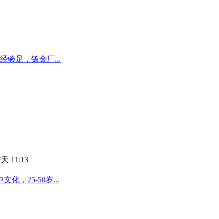
验足，钣金厂...
天 11:13
25-50岁...