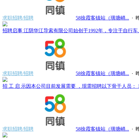
求职招聘/招聘
58徐霞客镇站（璜塘峭...
·
昨
招聘启事 江阴华江导索有限公司始创于1992年，专注于自行车、
求职招聘/招聘
58徐霞客镇站（璜塘峭...
·
昨
招 工 启 示因本公司目前发展需要 ，现需招聘以下骨干人员： 1、
求职招聘/招聘
58徐霞客镇站（璜塘峭...
·
昨