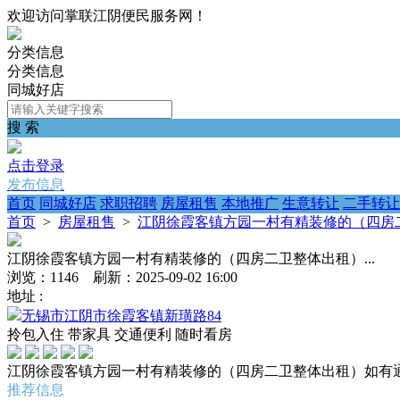
欢迎访问掌联江阴便民服务网！
分类信息
分类信息
同城好店
搜 索
点击登录
发布信息
首页
同城好店
求职招聘
房屋租售
本地推广
生意转让
二手转让
首页
>
房屋租售
>
江阴徐霞客镇方园一村有精装修的（四房二
江阴徐霞客镇方园一村有精装修的（四房二卫整体出租）...
浏览：1146 刷新：2025-09-02 16:00
地址 :
无锡市江阴市徐霞客镇新璜路84
拎包入住
带家具
交通便利
随时看房
江阴徐霞客镇方园一村有精装修的（四房二卫整体出租）如有
推荐信息