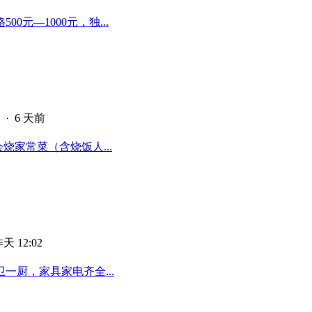
元—1000元，独...
·
6 天前
烧家常菜（含烧饭人...
天 12:02
厨，家具家电齐全...