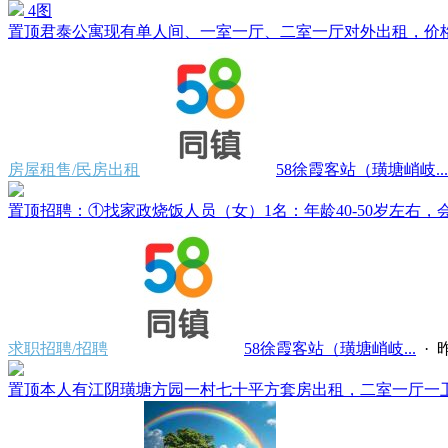
4图
置顶
君泰公寓现有单人间、一室一厅、二室一厅对外出租，价格500
房屋租售/民房出租
58徐霞客站（璜塘峭岐...
置顶
招聘：①找家政烧饭人员（女）1名：年龄40-50岁左右，会
求职招聘/招聘
58徐霞客站（璜塘峭岐...
·
昨
置顶
本人有江阴璜塘方园一村七十平方套房出租，二室一厅一卫一