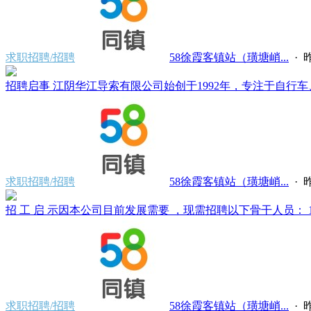
求职招聘/招聘
58徐霞客镇站（璜塘峭...
·
昨
招聘启事 江阴华江导索有限公司始创于1992年，专注于自行车、
求职招聘/招聘
58徐霞客镇站（璜塘峭...
·
昨
招 工 启 示因本公司目前发展需要 ，现需招聘以下骨干人员： 1、
求职招聘/招聘
58徐霞客镇站（璜塘峭...
·
昨