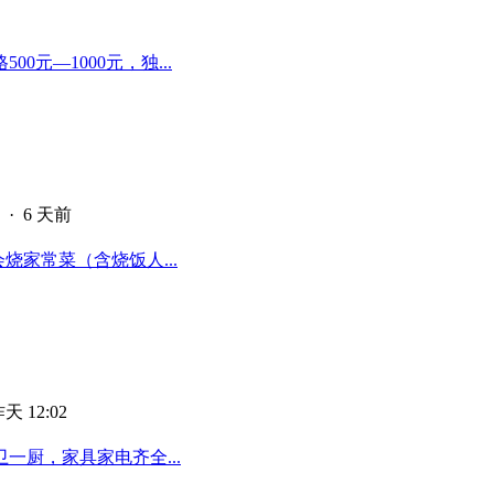
元—1000元，独...
·
6 天前
烧家常菜（含烧饭人...
天 12:02
厨，家具家电齐全...