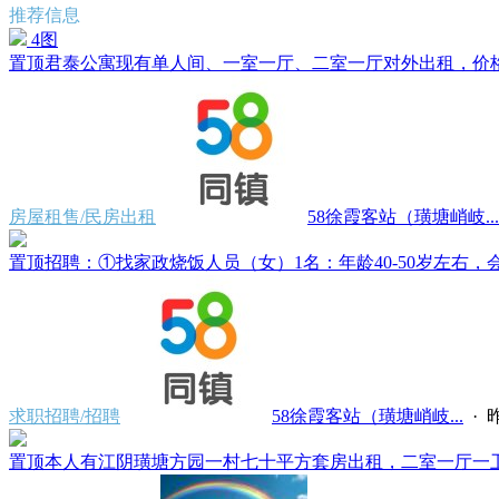
推荐信息
4图
置顶
君泰公寓现有单人间、一室一厅、二室一厅对外出租，价格500
房屋租售/民房出租
58徐霞客站（璜塘峭岐...
置顶
招聘：①找家政烧饭人员（女）1名：年龄40-50岁左右，会
求职招聘/招聘
58徐霞客站（璜塘峭岐...
·
昨
置顶
本人有江阴璜塘方园一村七十平方套房出租，二室一厅一卫一