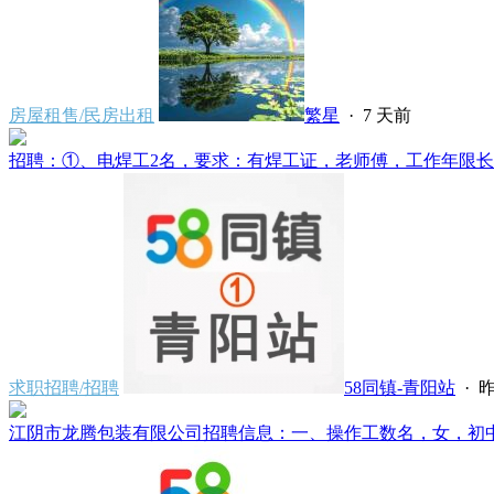
房屋租售/民房出租
繁星
·
7 天前
招聘：①、电焊工2名，要求：有焊工证，老师傅，工作年限长经
求职招聘/招聘
58同镇-青阳站
·
昨
江阴市龙腾包装有限公司招聘信息：一、操作工数名，女，初中文化，