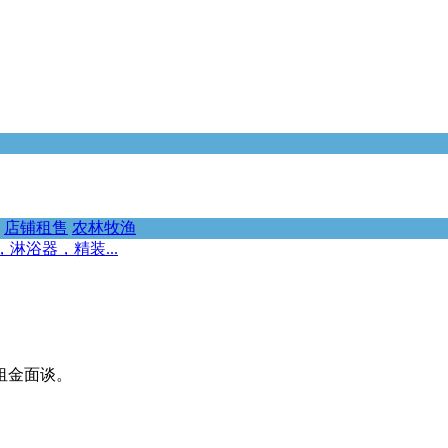
店铺租售
农林牧渔
淋浴器，精装...
租金面谈。