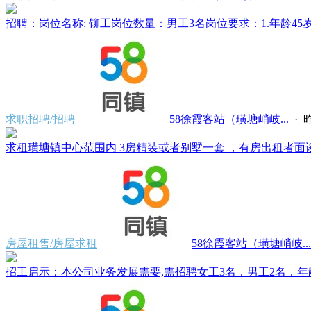
招聘：岗位名称: 铆工岗位数量：男工3名岗位要求：1.年龄45岁
求职招聘/招聘
58徐霞客站（璜塘峭岐...
·
昨
求租璜塘镇中心范围内 3房精装或者别墅一套 ，有房出租者面谈。电
房屋租售/房屋求租
58徐霞客站（璜塘峭岐...
招工启示：本公司业务发展需要,需招聘女工3名，男工2名，年龄 25