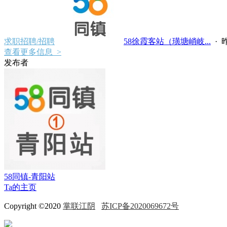
求职招聘/招聘
58徐霞客站（璜塘峭岐...
·
昨
查看更多信息 >
发布者
58同镇-青阳站
Ta的主页
Copyright ©2020
掌联江阴
苏ICP备2020069672号