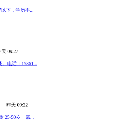
以下，学历不...
天 09:27
话：15861...
·
昨天 09:22
-50岁，需...