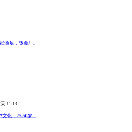
验足，钣金厂...
天 11:13
25-50岁...