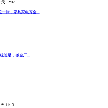
天 12:02
厨，家具家电齐全...
验足，钣金厂...
天 11:13