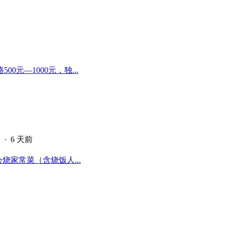
元—1000元，独...
·
6 天前
烧家常菜（含烧饭人...