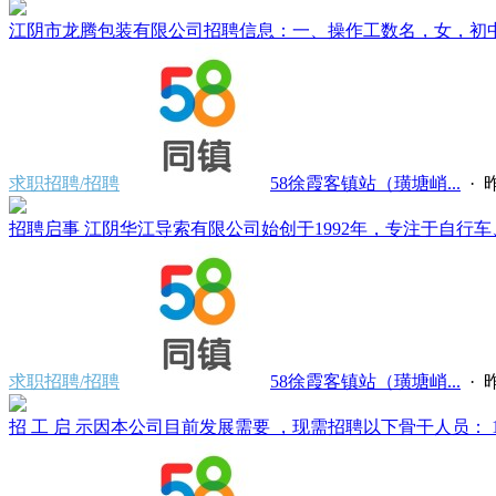
江阴市龙腾包装有限公司招聘信息：一、操作工数名，女，初中文化，
求职招聘/招聘
58徐霞客镇站（璜塘峭...
·
昨
招聘启事 江阴华江导索有限公司始创于1992年，专注于自行车、
求职招聘/招聘
58徐霞客镇站（璜塘峭...
·
昨
招 工 启 示因本公司目前发展需要 ，现需招聘以下骨干人员： 1、