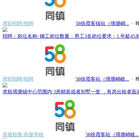
求职招聘/招聘
58徐霞客镇站（璜塘峭...
·
昨
招聘：岗位名称: 铆工岗位数量：男工3名岗位要求：1.年龄45岁
求职招聘/招聘
58徐霞客站（璜塘峭岐...
·
昨
求租璜塘镇中心范围内 3房精装或者别墅一套 ，有房出租者面谈。电
房屋租售/房屋求租
58徐霞客站（璜塘峭岐...