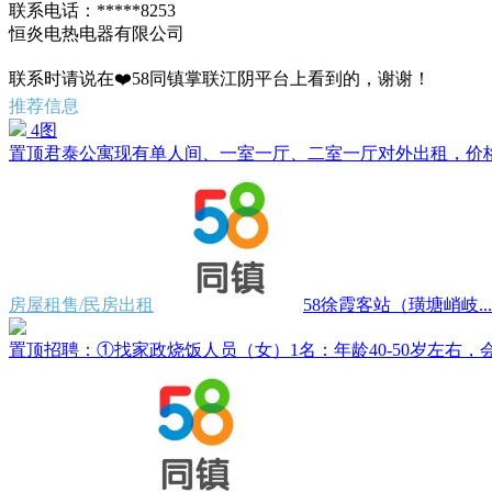
联系电话：*****8253
恒炎电热电器有限公司
联系时请说在❤️58同镇掌联江阴平台上看到的，谢谢！
推荐信息
4图
置顶
君泰公寓现有单人间、一室一厅、二室一厅对外出租，价格500
房屋租售/民房出租
58徐霞客站（璜塘峭岐...
置顶
招聘：①找家政烧饭人员（女）1名：年龄40-50岁左右，会