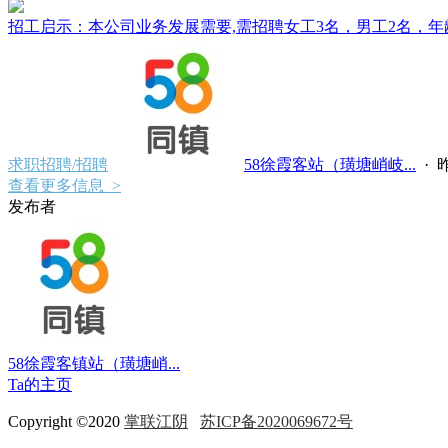
招工启示：本公司业务发展需要,需招聘女工3名，男工2名，年龄 25
求职招聘/招聘
58徐霞客站（璜塘峭岐...
·
昨
查看更多信息 >
发布者
58徐霞客镇站（璜塘峭...
Ta的主页
Copyright ©2020
掌联江阴
苏ICP备2020069672号