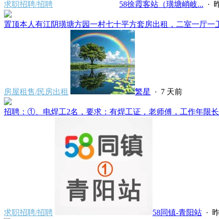
求职招聘/招聘
58徐霞客站（璜塘峭岐...
·
昨
置顶
本人有江阴璜塘方园一村七十平方套房出租，二室一厅一卫一
房屋租售/民房出租
繁星
·
7 天前
招聘：①、电焊工2名，要求：有焊工证，老师傅，工作年限长经
求职招聘/招聘
58同镇-青阳站
·
昨