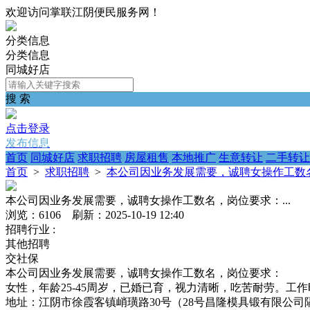
欢迎访问掌联江阴便民服务网！
分类信息
分类信息
同城好店
搜 索
点击登录
发布信息
首页
同城好店
求职招聘
房屋租售
本地推广
生意转让
二手转让
首页
>
求职招聘
>
本公司因业务发展需要，诚聘女操作工数名
本公司因业务发展需要，诚聘女操作工数名，岗位要求：...
浏览：6106 刷新：2025-10-19 12:40
招聘行业 :
其他招聘
交社保
本公司因业务发展需要，诚聘女操作工数名，岗位要求：
女性，年龄25-45周岁，已婚已育，视力清晰，吃苦耐劳。工作时
地址：江阴市徐霞客镇峭璜路30号（28号昌隆模具锻有限公司