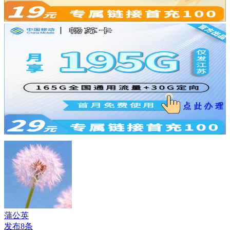
蒲公英
发布8条