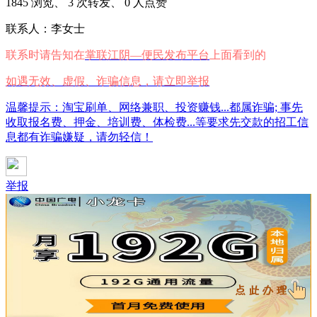
1845 浏览、 3 次转发、 0 人点赞
联系人：李女士
联系时请告知在
掌联江阴—便民发布平台
上面看到的
如遇无效、虚假、诈骗信息，请立即举报
温馨提示：淘宝刷单、网络兼职、投资赚钱...都属诈骗; 事先
收取报名费、押金、培训费、体检费...等要求先交款的招工信
息都有诈骗嫌疑，请勿轻信！
举报