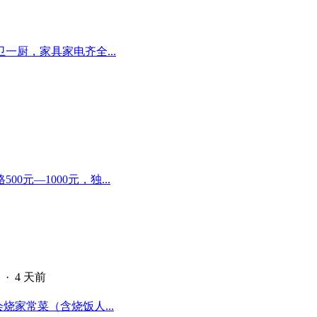
厨，家具家电齐全...
元—1000元，独...
·
4 天前
烧家常菜（含烧饭人...