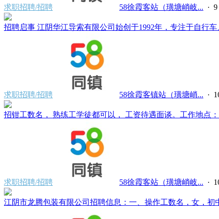
求职招聘/招聘
58徐霞客站（璜塘峭岐...
·
招聘启事 江阴华江导索有限公司始创于1992年，专注于自行车、
求职招聘/招聘
58徐霞客镇站（璜塘峭...
·
招钳工数名， 熟练工学徒都可以， 工资待遇面谈。工作地点：江阴
求职招聘/招聘
58徐霞客站（璜塘峭岐...
·
江阴市龙腾包装有限公司招聘信息：一、操作工数名，女，初中文化，