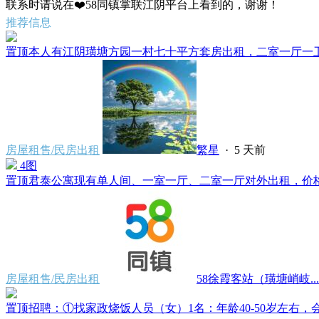
联系时请说在❤️58同镇掌联江阴平台上看到的，谢谢！
推荐信息
置顶
本人有江阴璜塘方园一村七十平方套房出租，二室一厅一卫一
房屋租售/民房出租
繁星
·
5 天前
4图
置顶
君泰公寓现有单人间、一室一厅、二室一厅对外出租，价格500
房屋租售/民房出租
58徐霞客站（璜塘峭岐...
置顶
招聘：①找家政烧饭人员（女）1名：年龄40-50岁左右，会