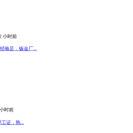
12 小时前
验足，钣金厂...
 小时前
工证，熟...