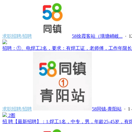
求职招聘/招聘
58徐霞客站（璜塘峭岐...
·
招聘：①、电焊工2名，要求：有焊工证，老师傅，工作年限长经
求职招聘/招聘
58同镇-青阳站
·
1
2图
招 聘【最新招聘】：1.焊工1名，中专，男，年龄25-45岁，有焊