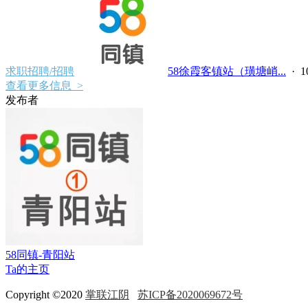
求职招聘/招聘
58徐霞客镇站（璜塘峭...
·
查看更多信息 >
发布者
58同镇-青阳站
Ta的主页
Copyright ©2020
掌联江阴
苏ICP备2020069672号