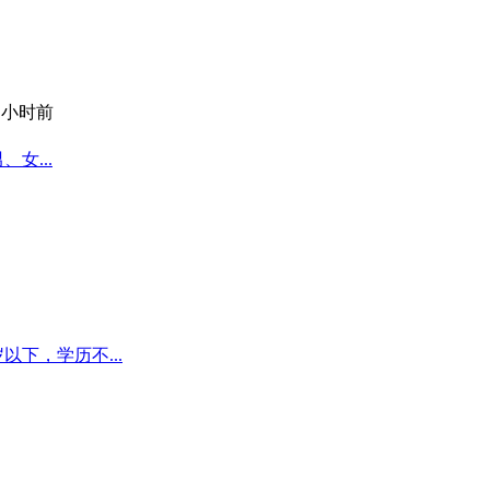
1 小时前
女...
以下，学历不...