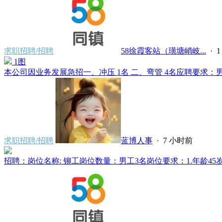
求职招聘/招聘
58徐霞客站（璜塘峭岐...
·
1图
本公司因业务发展急招一、冲压 1名 二、弯管 4名应聘要求：男、
求职招聘/招聘
蓝博人事
·
7 小时前
招聘：岗位名称: 铆工岗位数量：男工3名岗位要求：1.年龄45岁