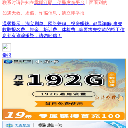
联系时请告知在
掌联江阴—便民发布平台
上面看到的
如遇无效、虚假、诈骗信息，请立即举报
温馨提示：淘宝刷单、网络兼职、投资赚钱...都属诈骗; 事先
收取报名费、押金、培训费、体检费...等要求先交款的招工信
息都有诈骗嫌疑，请勿轻信！
举报