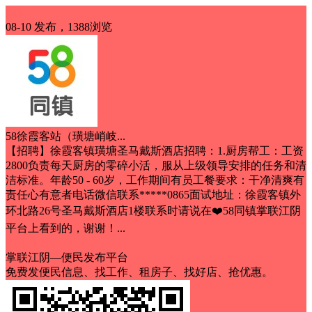
招聘
08-10 发布，1388浏览
58徐霞客站（璜塘峭岐...
【招聘】徐霞客镇璜塘圣马戴斯酒店招聘：1.厨房帮工：工资
2800负责每天厨房的零碎小活，服从上级领导安排的任务和清
洁标准。年龄50 - 60岁，工作期间有员工餐要求：干净清爽有
责任心有意者电话微信联系*****0865面试地址：徐霞客镇外
环北路26号圣马戴斯酒店1楼联系时请说在❤️58同镇掌联江阴
平台上看到的，谢谢！...
包工作餐
掌联江阴—便民发布平台
免费发便民信息、找工作、租房子、找好店、抢优惠。