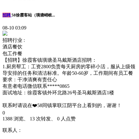
招聘
58徐霞客站（璜塘峭岐...
08-10 03:09
招聘行业 :
酒店餐饮
包工作餐
【招聘】徐霞客镇璜塘圣马戴斯酒店招聘：
1.厨房帮工：工资2800负责每天厨房的零碎小活，服从上级领
导安排的任务和清洁标准。年龄50-60岁，工作期间有员工餐
要求：干净清爽有责任心
有意者电话微信联系*****0865
面试地址：徐霞客镇外环北路26号圣马戴斯酒店1楼
联系时请说在❤️58同镇掌联江阴平台上看到的，谢谢！
0
1388 浏览、 13 次转发、 0 人点赞
联系人：