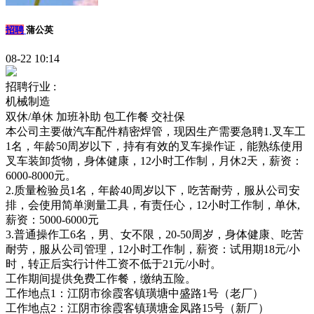
招聘
蒲公英
08-22 10:14
招聘行业 :
机械制造
双休/单休
加班补助
包工作餐
交社保
本公司主要做汽车配件精密焊管，现因生产需要急聘1.叉车工
1名，年龄50周岁以下，持有有效的叉车操作证，能熟练使用
叉车装卸货物，身体健康，12小时工作制，月休2天，薪资：
6000-8000元。
2.质量检验员1名，年龄40周岁以下，吃苦耐劳，服从公司安
排，会使用简单测量工具，有责任心，12小时工作制，单休,
薪资：5000-6000元
3.普通操作工6名，男、女不限，20-50周岁，身体健康、吃苦
耐劳，服从公司管理，12小时工作制，薪资：试用期18元/小
时，转正后实行计件工资不低于21元/小时。
工作期间提供免费工作餐，缴纳五险。
工作地点1：江阴市徐霞客镇璜塘中盛路1号（老厂）
工作地点2：江阴市徐霞客镇璜塘金凤路15号（新厂）