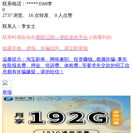
联系电话：*****3569李
0
2737 浏览、 16 次转发、 0 人点赞
联系人：李女士
联系时请告知在
掌联江阴—便民发布平台
上面看到的
如遇无效、虚假、诈骗信息，请立即举报
温馨提示：淘宝刷单、网络兼职、投资赚钱...都属诈骗; 事先
收取报名费、押金、培训费、体检费...等要求先交款的招工信
息都有诈骗嫌疑，请勿轻信！
举报