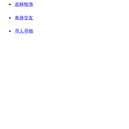
农林牧渔
单身交友
寻人寻物