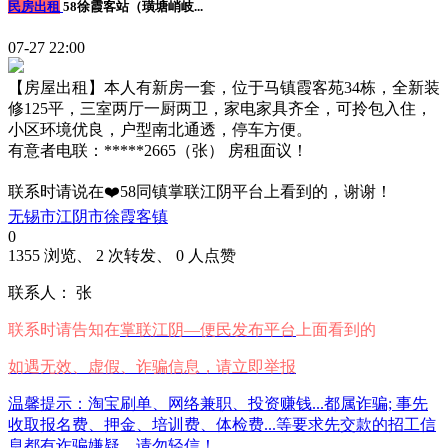
民房出租
58徐霞客站（璜塘峭岐...
07-27 22:00
【房屋出租】本人有新房一套，位于马镇霞客苑34栋，全新装
修125平，三室两厅一厨两卫，家电家具齐全，可拎包入住，
小区环境优良，户型南北通透，停车方便。
有意者电联：*****2665（张） 房租面议！
联系时请说在❤️58同镇掌联江阴平台上看到的，谢谢！
无锡市江阴市徐霞客镇
0
1355 浏览、 2 次转发、 0 人点赞
联系人： 张
联系时请告知在
掌联江阴—便民发布平台
上面看到的
如遇无效、虚假、诈骗信息，请立即举报
温馨提示：淘宝刷单、网络兼职、投资赚钱...都属诈骗; 事先
收取报名费、押金、培训费、体检费...等要求先交款的招工信
息都有诈骗嫌疑，请勿轻信！