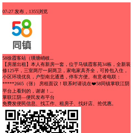
民房出租
07-27 发布，1355浏览
58徐霞客站（璜塘峭岐...
【房屋出租】本人有新房一套，位于马镇霞客苑34栋，全新装
修125平，三室两厅一厨两卫，家电家具齐全，可拎包入住，
小区环境优良，户型南北通透，停车方便。有意者电联：
*****2665（张） 房租面议！联系时请说在❤️58同镇掌联江阴
平台上看到的，谢谢！...
掌联江阴—便民发布平台
免费发便民信息、找工作、租房子、找好店、抢优惠。