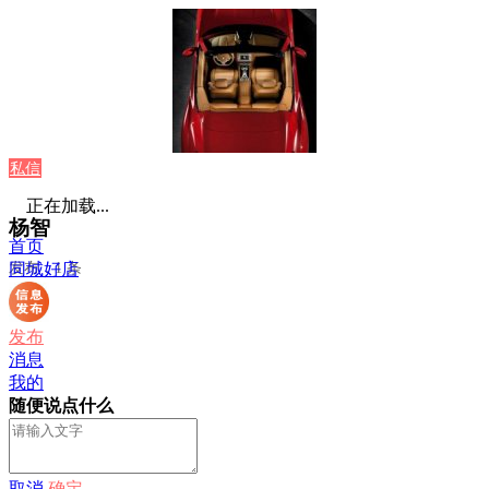
私信
正在加载...
杨智
首页
发布：1 条
同城好店
发布
消息
我的
随便说点什么
取消
确定