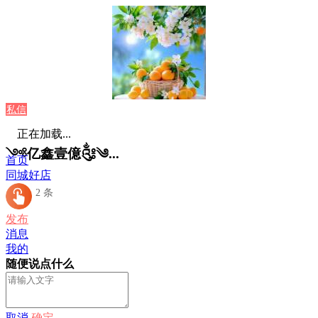
私信
正在加载...
༺亿鑫壹億༃༄...
首页
同城好店
发布：2 条
发布
消息
我的
随便说点什么
取消
确定