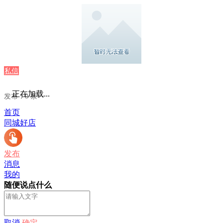
私信
正在加载...
发布：0 条
首页
同城好店
发布
消息
我的
随便说点什么
取消
确定