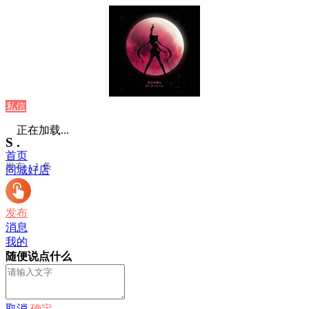
私信
正在加载...
S .
首页
发布：1 条
同城好店
发布
消息
我的
随便说点什么
取消
确定