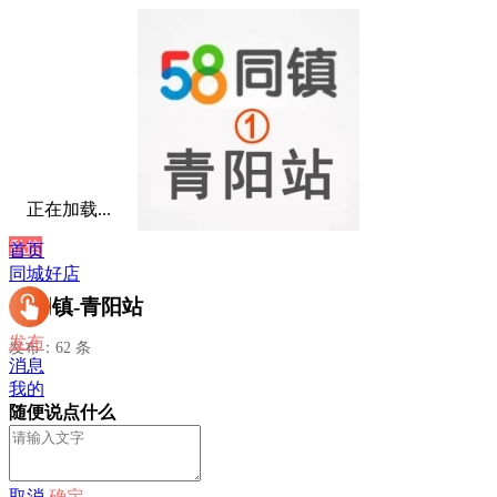
正在加载...
私信
首页
同城好店
58同镇-青阳站
发布
发布：62 条
消息
我的
随便说点什么
取消
确定