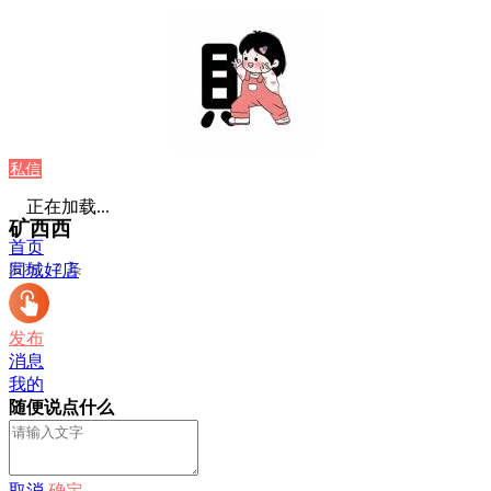
私信
正在加载...
矿西西
首页
发布：2 条
同城好店
发布
消息
我的
随便说点什么
取消
确定