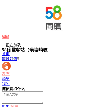
私信
正在加载...
58徐霞客站（璜塘峭岐...
首页
发布：99 条
同城好店
发布
消息
我的
随便说点什么
取消
确定