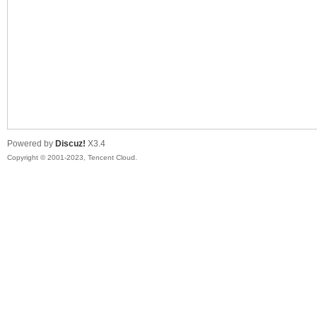
sc
Powered by
Discuz!
X3.4
Copyright © 2001-2023, Tencent Cloud.
uz!
Bo