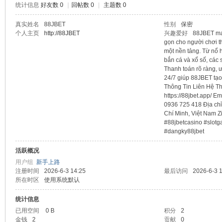
统计信息
好友数 0
|
回帖数 0
|
主题数 0
sc
真实姓名
88JBET
性别
保密
个人主页
http://88JBET
兴趣爱好
88JBET man
gọn cho người chơi t
một nền tảng. Từ nổ h
bắn cá và xổ số, các 
Thanh toán rõ ràng, 
24/7 giúp 88JBET tạo 
Thông Tin Liên Hệ T
https://88jbet.app/ E
0936 725 418 Địa chỉ
Chí Minh, Việt Nam 
uz!
#88jbetcasino #slot
#dangky88jbet
活跃概况
用户组
新手上路
注册时间
2026-6-3 14:25
最后访问
2026-6-3 
所在时区
使用系统默认
统计信息
已用空间
0 B
积分
2
金钱
2
贡献
0
Bo