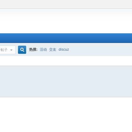
热搜:
活动
交友
discuz
帖子
搜
索