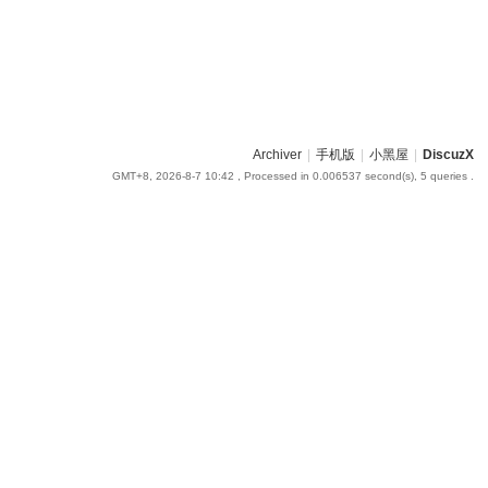
Archiver
|
手机版
|
小黑屋
|
DiscuzX
GMT+8, 2026-8-7 10:42
, Processed in 0.006537 second(s), 5 queries .