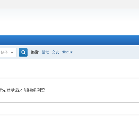
热搜:
活动
交友
discuz
帖子
搜
索
请先登录后才能继续浏览