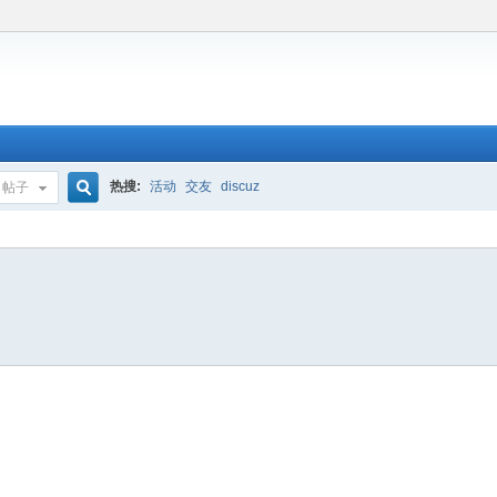
热搜:
活动
交友
discuz
帖子
搜
索