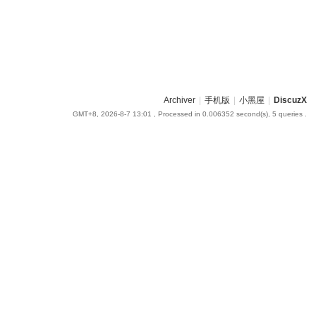
Archiver
|
手机版
|
小黑屋
|
DiscuzX
GMT+8, 2026-8-7 13:01
, Processed in 0.006352 second(s), 5 queries .