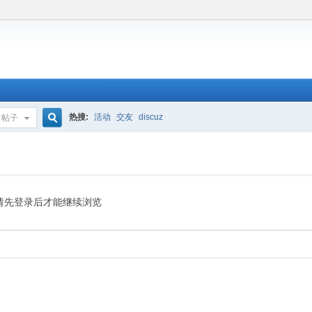
热搜:
活动
交友
discuz
帖子
搜
索
请先登录后才能继续浏览