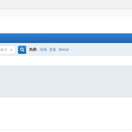
热搜:
活动
交友
discuz
帖子
搜
索