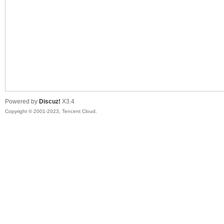
sc
Powered by
Discuz!
X3.4
Copyright © 2001-2023, Tencent Cloud.
uz!
Bo